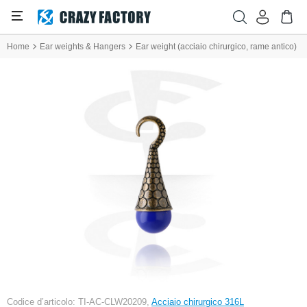
Home
Ear weights & Hangers
Ear weight (acciaio chirurgico, rame antico)
Codice d’articolo: TI-AC-CLW20209,
Acciaio chirurgico 316L