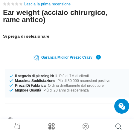
Lascia la prima recensione
Ear weight (acciaio chirurgico,
rame antico)
Si prega di selezionare
Garanzia Miglior Prezzo Crazy
Il negozio di piercing № 1
Più di 7M di clienti
Massima Soddisfazione
Più di 80.000 recensioni positive
Prezzi Di Fabbrica
Ordina direttamente dal produttore
Migliore Qualità
Più di 20 anni di esperienza
Dettagli prodotto
Questo articolo ti aspetta nella misura 4 mm. Un stupendo prodotto come
se fosse stato pensato per te!