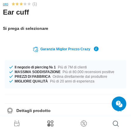
oro
(1)
Ear cuff
Si prega di selezionare
Garanzia Miglior Prezzo Crazy
Il negozio di piercing № 1
Più di 7M di clienti
MASSIMA SODDISFAZIONE
Più di 80.000 recensioni positive
PREZZI DI FABBRICA
Ordina direttamente dal produttore
MIGLIORE QUALITÀ
Più di 20 anni di esperienza
Dettagli prodotto
ll bellissimo colore della pietra è Crystal. Prendi il tuo fino ad esaurimento
scorte!