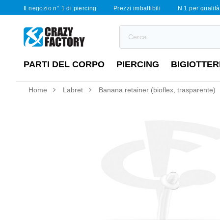
Il negozio n° 1 di piercing
Prezzi imbattibili
N 1 per qualità 
PARTI DEL CORPO
PIERCING
BIGIOTTER
Home
Labret
Banana retainer (bioflex, trasparente)