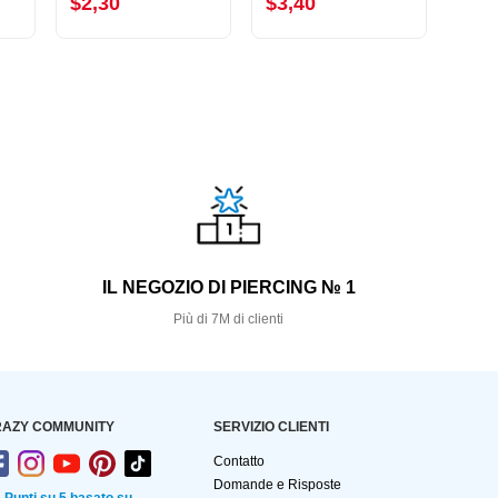
$2,30
$3,40
$7,
S
IL NEGOZIO DI PIERCING № 1
Più di 7M di clienti
AZY COMMUNITY
SERVIZIO CLIENTI
Contatto
Domande e Risposte