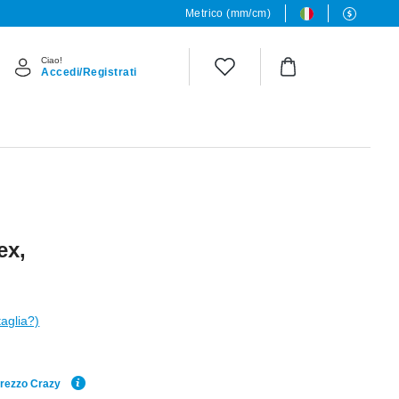
Metrico (mm/cm)
Ciao!
Accedi/Registrati
ex,
taglia?)
Prezzo Crazy