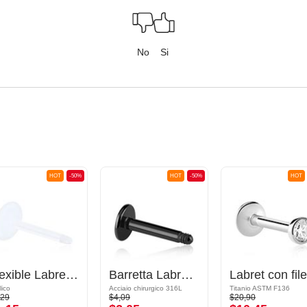
No
Si
HOT
-50%
HOT
-50%
HOT
Flexible Labret Pin (acrylic, various colours)
Barretta Labret (acciaio chirurgico, nero, finitura lucida)
lico
Acciaio chirurgico 316L
Titanio ASTM F136
,29
$4,09
$20,90