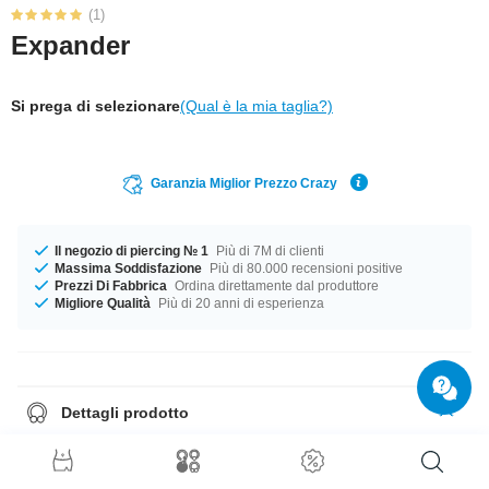
(1)
Expander
Si prega di selezionare
(Qual è la mia taglia?)
Garanzia Miglior Prezzo Crazy
Il negozio di piercing № 1
Più di 7M di clienti
Massima Soddisfazione
Più di 80.000 recensioni positive
Prezzi Di Fabbrica
Ordina direttamente dal produttore
Migliore Qualità
Più di 20 anni di esperienza
Dettagli prodotto
Il compagno perfetto per ogni occasione... disponibile in calibri da 1.6 mm
a 10 mm. Un prima classe prodotto di ottima qualità ad un prezzo
imbattibile!