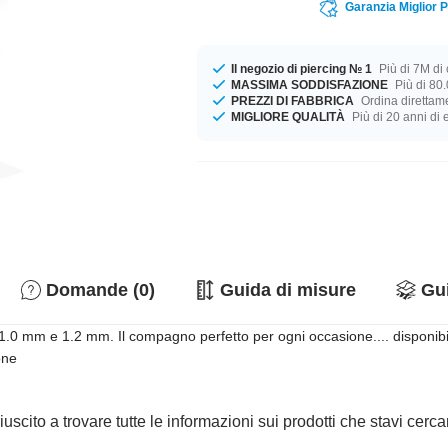
Garanzia Miglior 
Il negozio di piercing № 1
Più di 7M di c
MASSIMA SODDISFAZIONE
Più di 80.
PREZZI DI FABBRICA
Ordina direttame
MIGLIORE QUALITÀ
Più di 20 anni di
Domande (0)
Guida di misure
Gui
ri 1.0 mm e 1.2 mm. Il compagno perfetto per ogni occasione.... disponib
one
iuscito a trovare tutte le informazioni sui prodotti che stavi cer