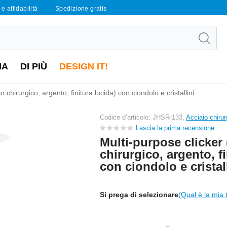
e affidabilità
Spedizione gratis
IA
DI PIÙ
DESIGN IT!
o chirurgico, argento, finitura lucida) con ciondolo e cristallini
Codice d’articolo: JHSR-133,
Acciaio chiru
Lascia la prima recensione
Multi-purpose clicker 
chirurgico, argento, fi
con ciondolo e cristal
Si prega di selezionare
(Qual è la mia 