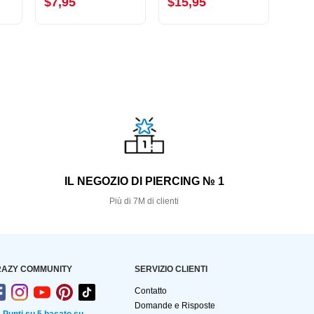
$7,95
$15,95
$6,
S
IL NEGOZIO DI PIERCING № 1
Più di 7M di clienti
AZY COMMUNITY
SERVIZIO CLIENTI
Contatto
Domande e Risposte