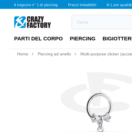
Il negozio n° 1 di piercing
Prezzi imbattibili
N 1 per qualità 
PARTI DEL CORPO
PIERCING
BIGIOTTER
Home
Piercing ad anello
Multi-purpose clicker (acciai