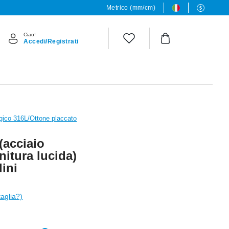
Metrico (mm/cm)
Ciao!
Accedi/Registrati
rgico 316L/Ottone placcato
(acciaio
nitura lucida)
lini
taglia?)