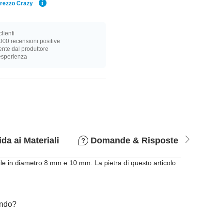
Prezzo Crazy
lienti
000 recensioni positive
nte dal produttore
 esperienza
da ai Materiali
Domande & Risposte
P
ile in diametro 8 mm e 10 mm. La pietra di questo articolo
cando?