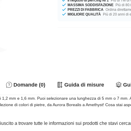
Il negozio di piercing № 1
Più di 7M di c
MASSIMA SODDISFAZIONE
Più di 80.
PREZZI DI FABBRICA
Ordina direttame
MIGLIORE QUALITÀ
Più di 20 anni di
Domande (0)
Guida di misure
Gui
 di 1,2 mm e 1,6 mm. Puoi selezionare una lunghezza di 5 mm o 7 mm. A 
elezione di colori di pietre, da Aurora Borealis a Amethyst! Cosa stai as
iuscito a trovare tutte le informazioni sui prodotti che stavi cer