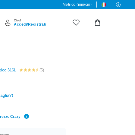
Metrico (mm/cm)
Ciao!
Accedi/Registrati
rgico 316L
(5)
i
taglia?)
Prezzo Crazy