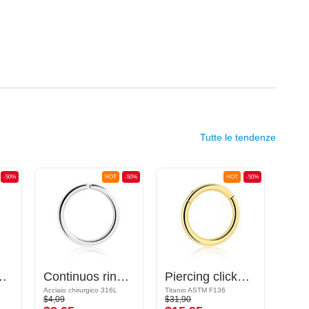
Tutte le tendenze
-50%
HOT
-50%
HOT
-50%
ento, finitura lucida) con cristallini
Continuos ring (acciaio chirurgico, argento, finitura lucida)
Piercing clicker (titanio, placcato in oro, finitura brillante)
Acciaio chirurgico 316L
Titanio ASTM F136
$4,09
$31,90
$20,9