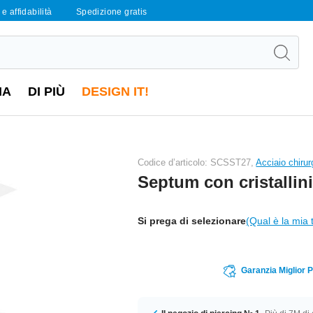
e affidabilità
Spedizione gratis
IA
DI PIÙ
DESIGN IT!
Codice d’articolo: SCSST27,
Acciaio chiru
Septum con cristallin
Si prega di selezionare
(Qual è la mia 
Garanzia Miglior 