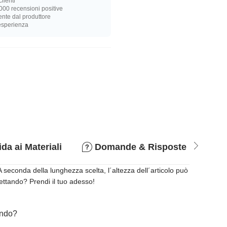
lienti
000 recensioni positive
nte dal produttore
 esperienza
da ai Materiali
Domande & Risposte
P
seconda della lunghezza scelta, l´altezza dell´articolo può
pettando? Prendi il tuo adesso!
cando?