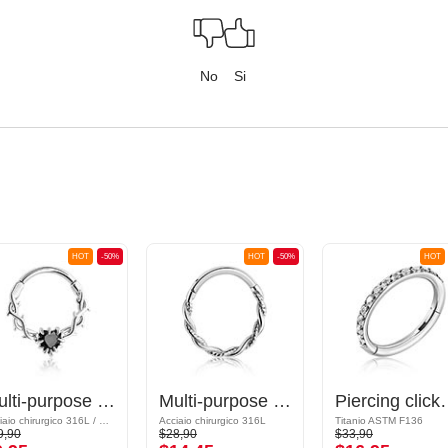
No
Si
HOT
-50%
HOT
-50%
HOT
Multi-purpose clicker (acciaio chirurgico, argento, finitura lucida) con cuore di cristallo
Multi-purpose clicker (acciaio chirurgico, argento, finitura lucida)
Piercing clicker (titanio, arg
Acciaio chirurgico 316L / Ottone placcato
Acciaio chirurgico 316L
Titanio ASTM F136
9,90
$28,90
$33,90