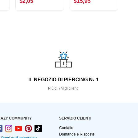
$2,05
$15,95
$10
S
IL NEGOZIO DI PIERCING № 1
Più di 7M di clienti
AZY COMMUNITY
SERVIZIO CLIENTI
Contatto
Domande e Risposte