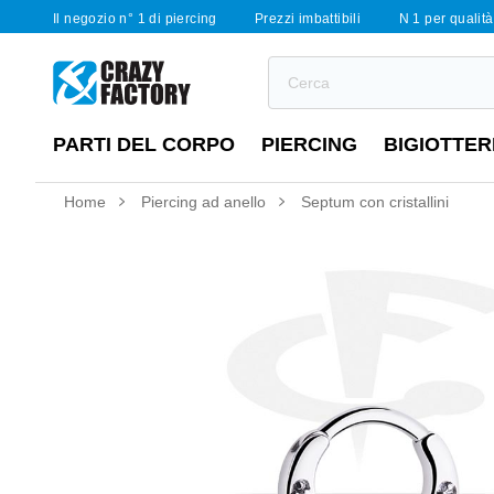
Il negozio n° 1 di piercing
Prezzi imbattibili
N 1 per qualità 
PARTI DEL CORPO
PIERCING
BIGIOTTER
Home
Piercing ad anello
Septum con cristallini