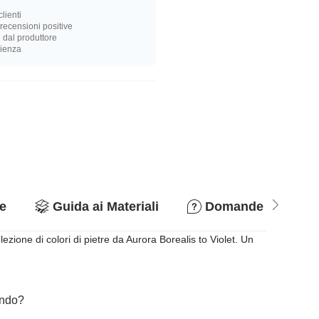
lienti
recensioni positive
 dal produttore
rienza
e
Guida ai Materiali
Domande & Rispo
zione di colori di pietre da Aurora Borealis to Violet. Un
cando?