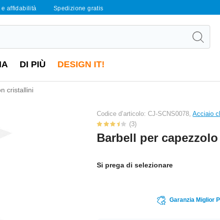
e affidabilità
Spedizione gratis
IA
DI PIÙ
DESIGN IT!
 cristallini
Codice d’articolo: CJ-SCNS0078,
Acciaio c
(3)
Barbell per capezzolo 
Si prega di selezionare
Garanzia Miglior 