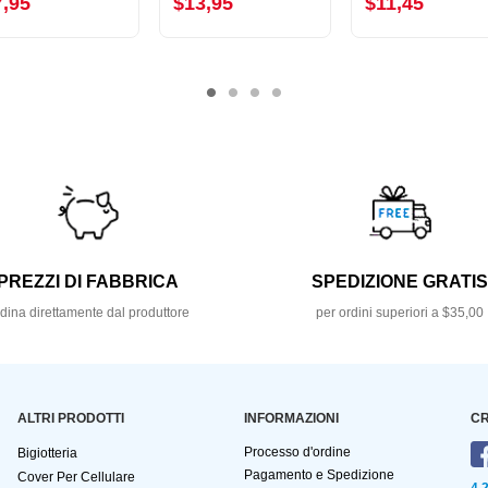
7,95
$13,95
$11,45
PREZZI DI FABBRICA
SPEDIZIONE GRATI
dina direttamente dal produttore
per ordini superiori a $35,00
ALTRI PRODOTTI
INFORMAZIONI
CR
Processo d'ordine
Bigiotteria
Pagamento e Spedizione
Cover Per Cellulare