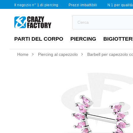
Il negozio n° 1 di piercing
Prezzi imbattibili
N 1 per qualità 
PARTI DEL CORPO
PIERCING
BIGIOTTER
Home
Piercing al capezzolo
Barbell per capezzolo con