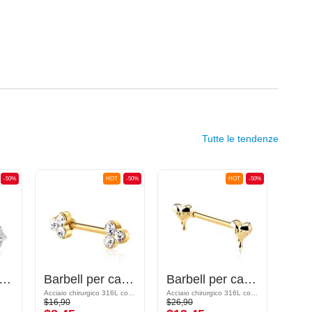
Tutte le tendenze
-50%
HOT
-50%
HOT
-50%
rbell per capezzolo
Barbell per capezzolo
Barbell per capezzolo
Acciaio chirurgico 316L con placcatura in oro/Ottone con placcatura in oro
Acciaio chirurgico 316L con placcatura in oro/Ottone con placcatura in oro
$16,90
$26,90
$25,9