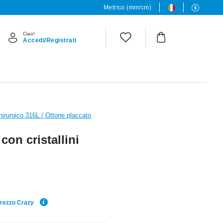
Metrico (mm/cm)
Ciao!
Accedi/Registrati
hirurgico 316L / Ottone placcato
con cristallini
Prezzo Crazy