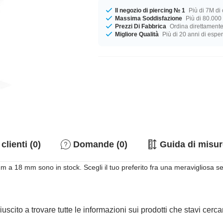
Il negozio di piercing № 1
Più di 7M di c
Massima Soddisfazione
Più di 80.000 
Prezzi Di Fabbrica
Ordina direttamente
Migliore Qualità
Più di 20 anni di espe
clienti (0)
Domande (0)
Guida di misur
a 18 mm sono in stock. Scegli il tuo preferito fra una meravigliosa sele
iuscito a trovare tutte le informazioni sui prodotti che stavi cer