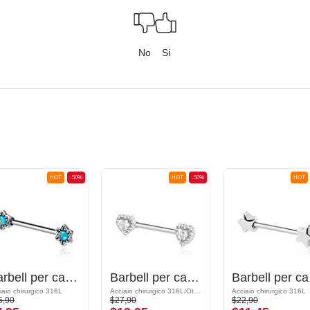
No
Si
HOT
-50%
HOT
-50%
HOT
Barbell per capezzolo
Barbell per capezzolo con accessorio a cuore
Ba
iaio chirurgico 316L
Acciaio chirurgico 316L/Ottone placcato
Acciaio chirurgico 316L
5,90
$27,90
$22,90