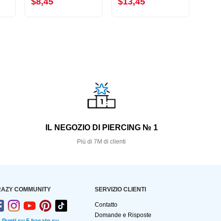
$8,45
$13,45
$12
S
IL NEGOZIO DI PIERCING № 1
Più di 7M di clienti
AZY COMMUNITY
SERVIZIO CLIENTI
Contatto
Domande e Risposte