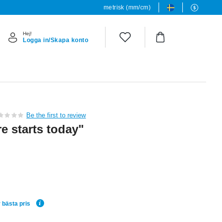
metrisk (mm/cm)
Hej!
Logga in/Skapa konto
Be the first to review
e starts today"
 bästa pris