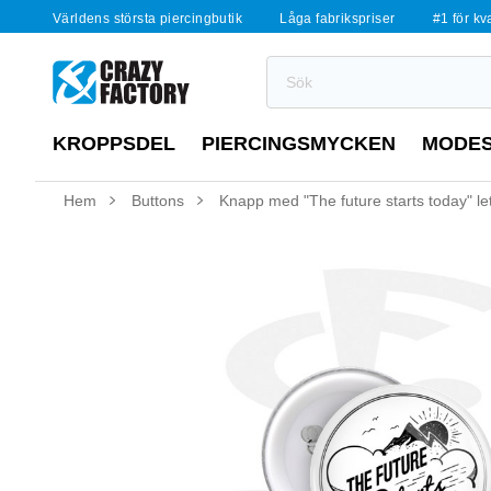
Världens största piercingbutik
Låga fabrikspriser
#1 för kv
KROPPSDEL
PIERCINGSMYCKEN
MODE
Hem
Buttons
Knapp med "The future starts today" let