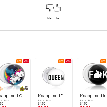
Nej
Ja
HOT
-50%
HOT
-50%
HOT
Knapp med Crapwaer-design
Knapp med "Queen" lettering
Knapp me
ck / Plast
Bleck / Plast
Bleck / Plast
,59
$4,59
$4,59