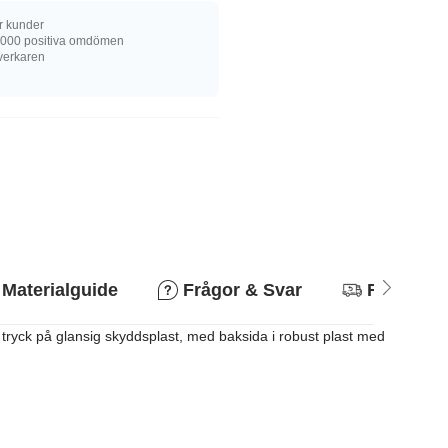
r kunder
 000 positiva omdömen
llverkaren
Materialguide
Frågor & Svar
Returpoli
lt tryck på glansig skyddsplast, med baksida i robust plast med