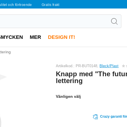
alitet och förtroende
Gratis frakt
SMYCKEN
MER
DESIGN IT!
tering
Artikelkod.: PR-BUT0148,
Bleck/Plast
Knapp med "The futur
lettering
Vänligen välj
Crazy garanti för