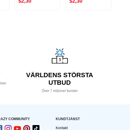
$2,30
$2,30
$2,
VÄRLDENS STÖRSTA
UTBUD
 mer
Över 7 miljoner kunder
AZY COMMUNITY
KUNDTJÄNST
Kontakt