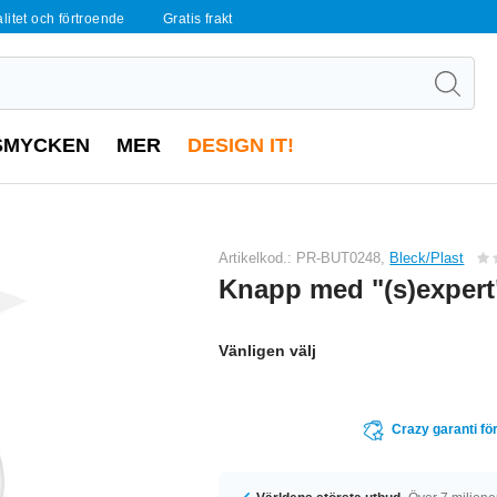
alitet och förtroende
Gratis frakt
SMYCKEN
MER
DESIGN IT!
Artikelkod.: PR-BUT0248,
Bleck/Plast
Knapp med "(s)expert"
Vänligen välj
Crazy garanti för