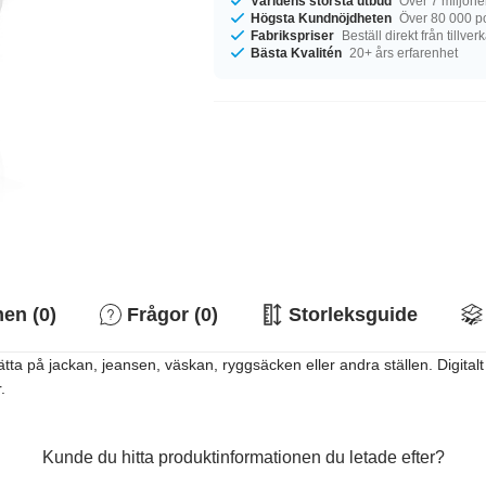
Världens största utbud
Över 7 miljone
Högsta Kundnöjdheten
Över 80 000 p
Fabrikspriser
Beställ direkt från tillver
Bästa Kvalitén
20+ års erfarenhet
n (0)
Frågor (0)
Storleksguide
sätta på jackan, jeansen, väskan, ryggsäcken eller andra ställen. Digita
.
Kunde du hitta produktinformationen du letade efter?