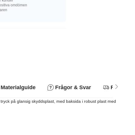
r kunder
ositiva omdömen
karen
Materialguide
Frågor & Svar
Returpoli
lt tryck på glansig skyddsplast, med baksida i robust plast med