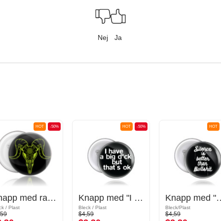
Nej
Ja
HOT
-50%
HOT
-50%
HOT
Knapp med ram skull design
Knapp med "I have a big d*ck" lettering
Knapp med "Silence is better 
ck / Plast
Bleck / Plast
Bleck/Plast
,59
$4,59
$4,59