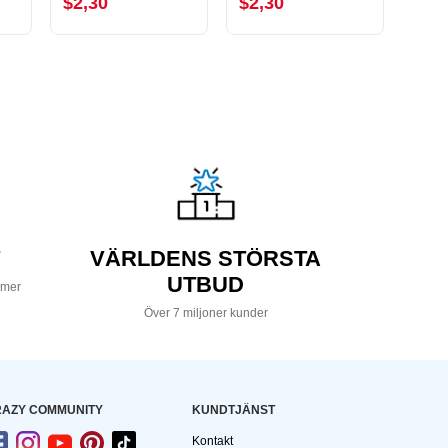
$2,30
$2,30
$2,
VÄRLDENS STÖRSTA
UTBUD
 mer
Över 7 miljoner kunder
AZY COMMUNITY
KUNDTJÄNST
Kontakt