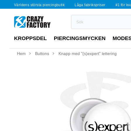
Världens största piercingbutik
Låga fabrikspriser
#1 för kv
KROPPSDEL
PIERCINGSMYCKEN
MODE
Hem
Buttons
Knapp med "(s)expert" lettering