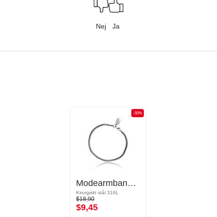
Nej
Ja
-50%
Modearmband för beads
Kirurgiskt stål 316L
$18,90
$9,45