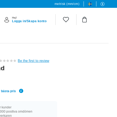
metrisk (mm/cm)
Hej!
Logga in/Skapa konto
Be the first to review
nd
 bästa pris
r kunder
 000 positiva omdömen
llverkaren