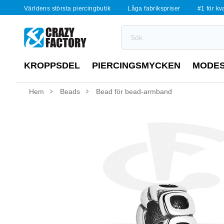
Världens största piercingbutik
Låga fabrikspriser
#1 för kv
KROPPSDEL
PIERCINGSMYCKEN
MODE
Hem
Beads
Bead för bead-armband