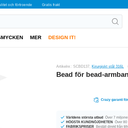
alitet och förtroende
Gratis frakt
SMYCKEN
MER
DESIGN IT!
Artikelnr.: SCBD137,
Kirurgiskt stål 316L
Bead för bead-armba
Crazy garanti för
Världens största utbud
Över 7 miljone
HÖGSTA KUNDNÖJDHETEN
Över 80
FABRIKSPRISER
Beställ direkt från ti