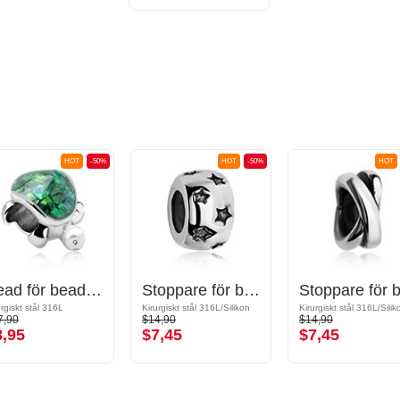
HOT
-50%
HOT
-50%
HOT
Bead för bead-armband
Stoppare för bead-armband
urgiskt stål 316L
Kirurgiskt stål 316L/Silikon
Kirurgiskt stål 316L/Silik
7,90
$14,90
$14,90
8,95
$7,45
$7,45