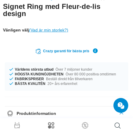
Signet Ring med Fleur-de-lis
design
Vänligen välj
(Vad är min storlek?)
Crazy garanti för bästa pris
Världens största utbud
Över 7 miljoner kunder
HÖGSTA KUNDNÖJDHETEN
Över 80 000 positiva omdömen
FABRIKSPRISER
Beställ direkt från tillverkaren
BÄSTA KVALITÉN
20+ års erfarenhet
Produktinformation
Oavsett vilken storlek du behöver, har vi det du söker. Tillgänglig i
diameter från 18 mm till 20 mm. En funkig produkt som du kommer ha
glädje av en lång tid framöver!