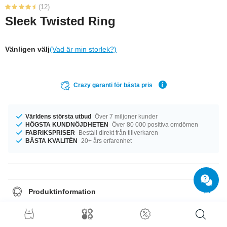
(12)
Sleek Twisted Ring
Vänligen välj
(Vad är min storlek?)
Crazy garanti för bästa pris
Världens största utbud
Över 7 miljoner kunder
HÖGSTA KUNDNÖJDHETEN
Över 80 000 positiva omdömen
FABRIKSPRISER
Beställ direkt från tillverkaren
BÄSTA KVALITÉN
20+ års erfarenhet
Produktinformation
Tillgänglig för dig i diametrarna 16 mm till 20 mm. En supertrendig
produkt som är som gjord för dig!