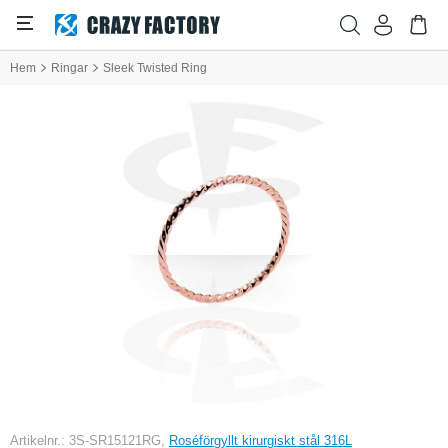
Hem
Ringar
Sleek Twisted Ring
Artikelnr.: 3S-SR15121RG,
Roséförgyllt kirurgiskt stål 316L