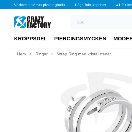
Världens största piercingbutik
Låga fabrikspriser
#1 för kv
KROPPSDEL
PIERCINGSMYCKEN
MODE
Hem
Ringar
Wrap Ring med kristallstenar