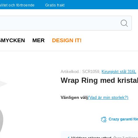
alitet och förtroende
Gratis frakt
SMYCKEN
MER
DESIGN IT!
Artikelkod.: SCR1059,
Kirurgiskt stål 316L
Wrap Ring med kristal
Vänligen välj
(Vad är min storlek?)
Crazy garanti för