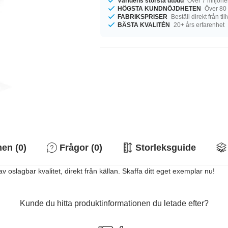
Världens största utbud
Över 7 miljone
HÖGSTA KUNDNÖJDHETEN
Över 80
FABRIKSPRISER
Beställ direkt från ti
BÄSTA KVALITÉN
20+ års erfarenhet
n (0)
Frågor (0)
Storleksguide
av oslagbar kvalitet, direkt från källan. Skaffa ditt eget exemplar nu!
Kunde du hitta produktinformationen du letade efter?