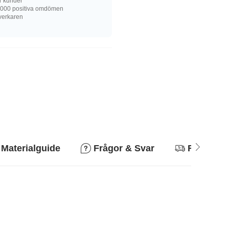
r kunder
 000 positiva omdömen
llverkaren
Materialguide
Frågor & Svar
Returpoli