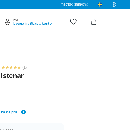
metrisk (mm/cm)
Hej!
Logga in/Skapa konto
(1)
lstenar
 bästa pris