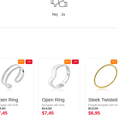
Nej
Ja
HOT
-50%
HOT
-50%
HOT
pen Ring
Open Ring
Sl
urgiskt stål 316L
Kirurgiskt stål 316L
Förgyllt kirurgiskt stål 3
4,90
$14,90
$13,90
7,45
$7,45
$6,95