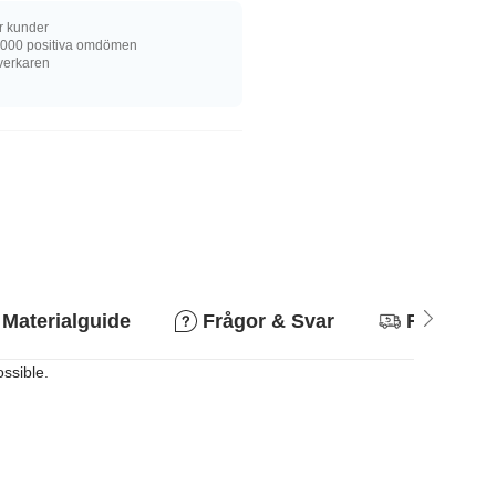
r kunder
 000 positiva omdömen
llverkaren
Materialguide
Frågor & Svar
Returpoli
ossible.