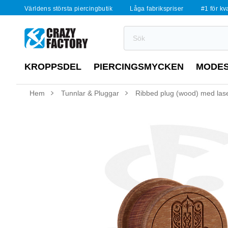
Världens största piercingbutik
Låga fabrikspriser
#1 för kv
KROPPSDEL
PIERCINGSMYCKEN
MODE
Hem
Tunnlar & Pluggar
Ribbed plug (wood) med las