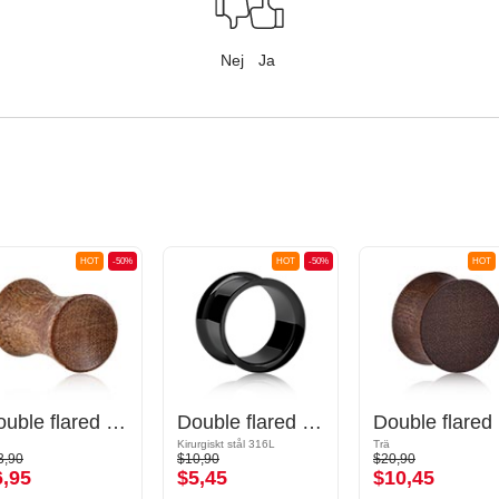
Nej
Ja
HOT
-50%
HOT
-50%
HOT
Double flared plug (wood) med concave front
Double flared tunnel (surgical steel, black)
D
Kirurgiskt stål 316L
Trä
3,90
$10,90
$20,90
6,95
$5,45
$10,45