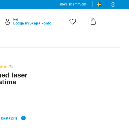
metrisk (mm/cm)
Hej!
Logga in/Skapa konto
(3)
ed laser
atima
 bästa pris