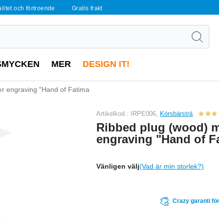
alitet och förtroende
Gratis frakt
SMYCKEN
MER
DESIGN IT!
er engraving "Hand of Fatima
Artikelkod.: IRPE006,
Körsbärsträ
Ribbed plug (wood) m
engraving "Hand of F
Vänligen välj
(Vad är min storlek?)
Crazy garanti för