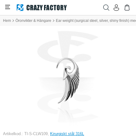
Hem
Öronvikter & Hängare
Ear weight (surgical steel, silver, shiny finish) m
Artikelkod.: TI-S-CLW109,
Kirurgiskt stål 316L