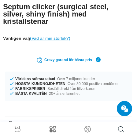
Septum clicker (surgical steel,
silver, shiny finish) med
kristallstenar
Vänligen välj
(Vad är min storlek?)
Crazy garanti för bästa pris
Världens största utbud
Över 7 miljoner kunder
HÖGSTA KUNDNÖJDHETEN
Över 80 000 positiva omdömen
FABRIKSPRISER
Beställ direkt från tillverkaren
BÄSTA KVALITÉN
20+ års erfarenhet
Produktinformation
Kommer med en tjocklek på 1.2 mm. Kommer med en längd på 6 mm.