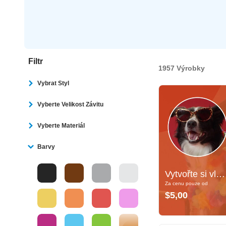
Filtr
1957 Výrobky
Vybrat Styl
Vyberte Velikost Závitu
Vyberte Materiál
Barvy
Vytvořte si vlastní!
Vytvořte si vlastní!
Za cenu pouze od
Za cenu pouze od
$5,00
$5,00