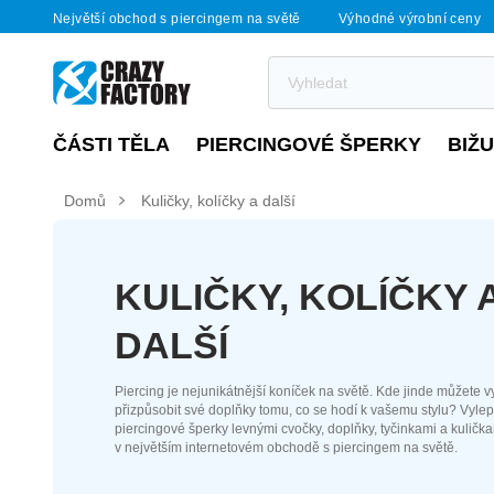
Největší obchod s piercingem na světě
Výhodné výrobní ceny
ČÁSTI TĚLA
PIERCINGOVÉ ŠPERKY
BIŽ
Domů
Kuličky, kolíčky a další
KULIČKY, KOLÍČKY 
DALŠÍ
Piercing je nejunikátnější koníček na světě. Kde jinde můžete vy
přizpůsobit své doplňky tomu, co se hodí k vašemu stylu? Vylep
piercingové šperky levnými cvočky, doplňky, tyčinkami a kuličk
v největším internetovém obchodě s piercingem na světě.