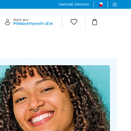
metrické (mm/cm)
Dobrý den!
Přihlásit/Vytvořit účet