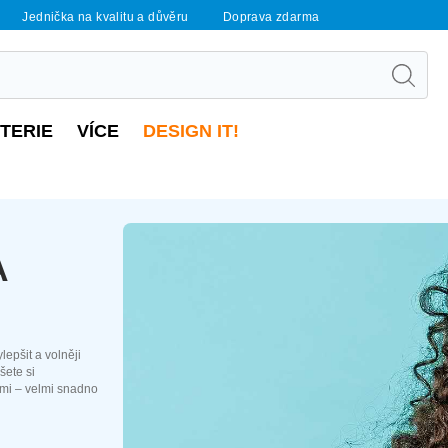
Jednička na kvalitu a důvěru
Doprava zdarma
UTERIE
VÍCE
DESIGN IT!
A
lepšit a volněji
šete si
ami – velmi snadno