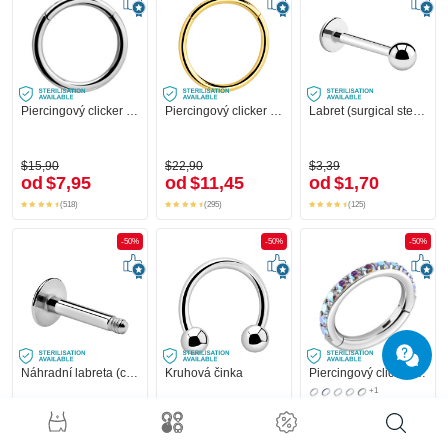
Piercingový clicker (chirurgická ocel, stříbrná, lesklý povrch)
Piercingový clicker (chirurgická ocel, zlatá, lesklý povrch)
Labret (surgical steel, silver, shiny finish)
$15,90
$22,90
$3,39
od
$7,95
od
$11,45
od
$1,70
(518)
(295)
(125)
-50%
-50%
-50%
Náhradní labreta (chirurgická ocel, stříbrná, lesklý povrch)
Kruhová činka
Piercingový clicker (chirurgická ocel, stříbrná, lesklý povrch) s krystalovými kamínky
+1
$1,79
$6,79
$31,90
od
$0,90
od
$3,40
od
$15,95