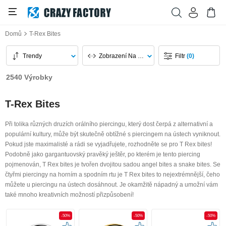
Domů
T-Rex Bites
Trendy
Zobrazení Na Stránku
Filtr
(0)
2540 Výrobky
T-Rex Bites
Při tolika různých druzích orálního piercingu, který dost čerpá z alternativní a
populární kultury, může být skutečně obtížné s piercingem na ústech vyniknout.
Pokud jste maximalisté a rádi se vyjadřujete, rozhodněte se pro T Rex bites!
Podobně jako gargantuovský pravěký ještěr, po kterém je tento piercing
pojmenován, T Rex bites je tvořen dvojitou sadou angel bites a snake bites. Se
čtyřmi piercingy na horním a spodním rtu je T Rex bites to nejextrémnější, čeho
můžete u piercingu na ústech dosáhnout. Je okamžitě nápadný a umožní vám
také mnoho kreativních možností přizpůsobení!
-50%
-50%
-50%