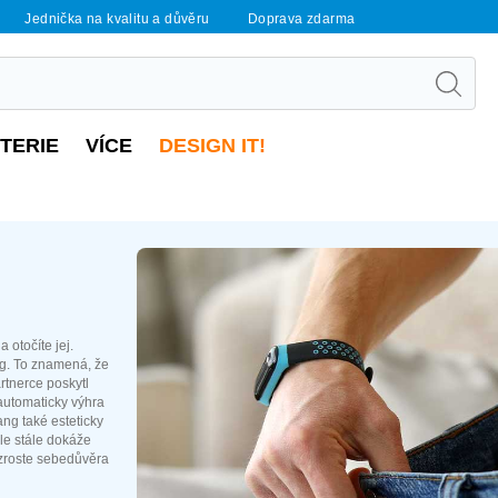
Jednička na kvalitu a důvěru
Doprava zdarma
UTERIE
VÍCE
DESIGN IT!
 otočíte jej.
ng. To znamená, že
rtnerce poskytl
automaticky výhra
ang také esteticky
ale stále dokáže
zroste sebedůvěra