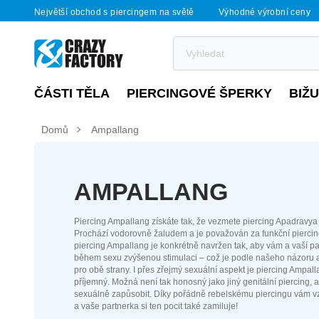
Největší obchod s piercingem na světě
Výhodné výrobní ceny
ČÁSTI TĚLA
PIERCINGOVÉ ŠPERKY
BIŽ
Domů
Ampallang
AMPALLANG
Piercing Ampallang získáte tak, že vezmete piercing Apadravya a
Prochází vodorovně žaludem a je považován za funkční pierci
piercing Ampallang je konkrétně navržen tak, aby vám a vaší pa
během sexu zvýšenou stimulaci – což je podle našeho názoru 
pro obě strany. I přes zřejmý sexuální aspekt je piercing Ampall
příjemný. Možná není tak honosný jako jiný genitální piercing, 
sexuálně zapůsobit. Díky pořádně rebelskému piercingu vám v
a vaše partnerka si ten pocit také zamiluje!