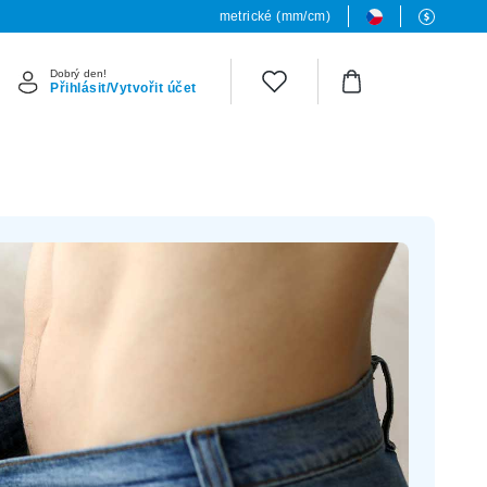
metrické (mm/cm)
Dobrý den!
Přihlásit/Vytvořit účet