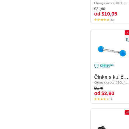
Chirurgická ocel 316L pozlacená růžovým zlatem
Chirurgická ocel 316L pozlacená růžovým zlatem
$21,90
$21,90
od
$10,95
od
$10,95
(22)
(22)
-50%
-5
Činka s kuličkami
Činka s kuličkami
Chirurgická ocel 316L / Akryl
Chirurgická ocel 316L / Akryl
$5,79
$5,79
od
$2,90
od
$2,90
(15)
(15)
-50%
-5