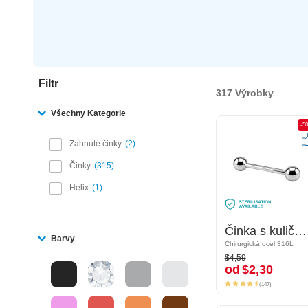
Filtr
317 Výrobky
Všechny Kategorie
-50%
-5
Zahnuté činky
2
Činky
315
Helix
1
Činka s kuličkami
Činka s kuličkami
Barvy
Chirurgická ocel 316L
Chirurgická ocel 316L
$4,59
$4,59
od
$2,30
od
$2,30
(147)
(147)