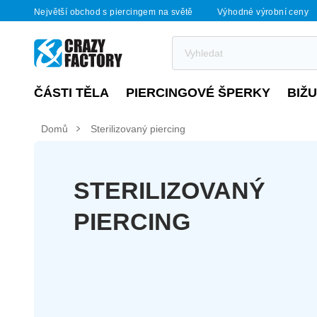
Největší obchod s piercingem na světě
Výhodné výrobní ceny
ČÁSTI TĚLA
PIERCINGOVÉ ŠPERKY
BIŽ
Domů
Sterilizovaný piercing
STERILIZOVANÝ
PIERCING