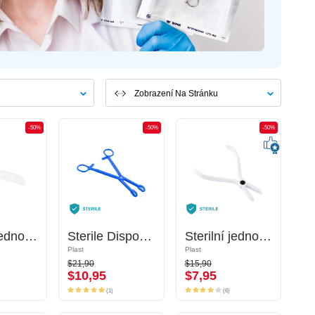
Zobrazení Na Stránku
-50%
-50%
-50%
-50%
-50%
-50%
Sterilní jednorázová víceúhlová fleš
Sterilní jednorázová víceúhlová fleš
Sterile Disposable Slotted Round Clamps
Sterile Disposable Slotted Round Clamps
Sterilní jednorázové kleště na uzavírání kroužků
Sterilní jednorázové kleště na uzavírání kroužků
Plast
Plast
Plast
Plast
$21,90
$15,90
$21,90
$15,90
$10,95
$7,95
$10,95
$7,95
(1)
(6)
(1)
(6)