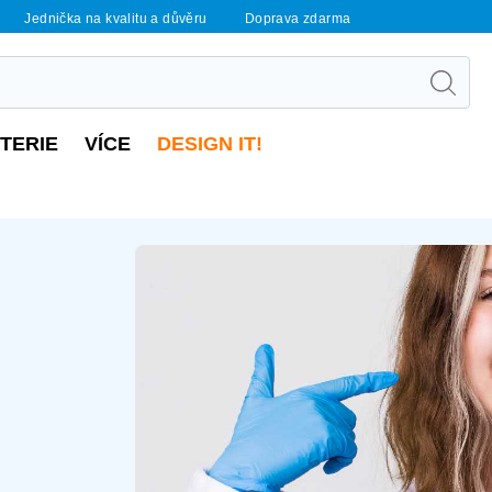
Jednička na kvalitu a důvěru
Doprava zdarma
UTERIE
VÍCE
DESIGN IT!