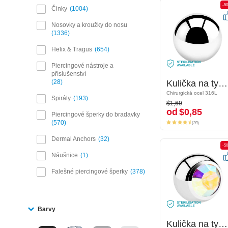
-50%
-5
Činky
1004
Nosovky a kroužky do nosu
1336
Helix & Tragus
654
Piercingové nástroje a
příslušenství
28
Kulička na tyčinky se závitem (chirurgická ocel, stříbrná, lesklý povrch)
Kulička na tyčinky se závitem (chirurgická ocel, stříbrná, lesklý povrch)
Chirurgická ocel 316L
Chirurgická ocel 316L
Spirály
193
$1,69
$1,69
od
$0,85
od
$0,85
Piercingové šperky do bradavky
(39)
570
(39)
Dermal Anchors
32
-50%
-5
Náušnice
1
Falešné piercingové šperky
378
Barvy
Kulička na tyčinky se závitem (chirurgická ocel, stříbrná, lesklý povrch) s krystalovým kamínkem
Kulička na tyčinky se závitem (chirurgická ocel, stříbrná, lesklý povrch) s krystalovým kamínkem