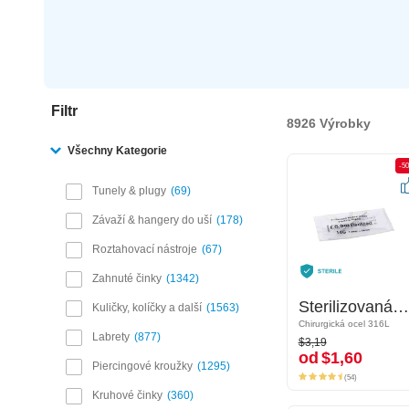
Filtr
8926 Výrobky
Všechny Kategorie
-50%
-5
Tunely & plugy
69
Závaží & hangery do uší
178
Roztahovací nástroje
67
Zahnuté činky
1342
Sterilizovaná piercingová jehla
Sterilizovaná piercingová jehla
Kuličky, kolíčky a další
1563
Chirurgická ocel 316L
Chirurgická ocel 316L
$3,19
Labrety
877
$3,19
od
$1,60
od
$1,60
Piercingové kroužky
1295
(54)
(54)
Kruhové činky
360