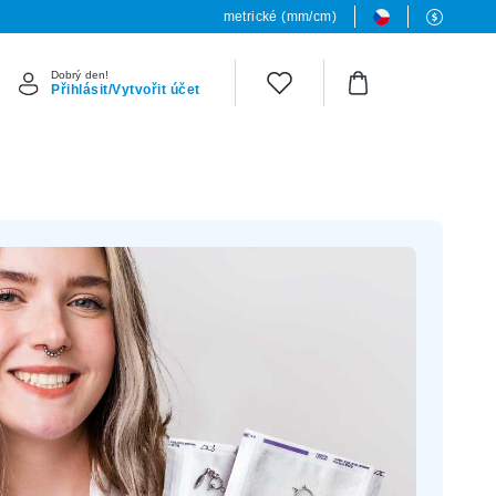
metrické (mm/cm)
Dobrý den!
Přihlásit/Vytvořit účet