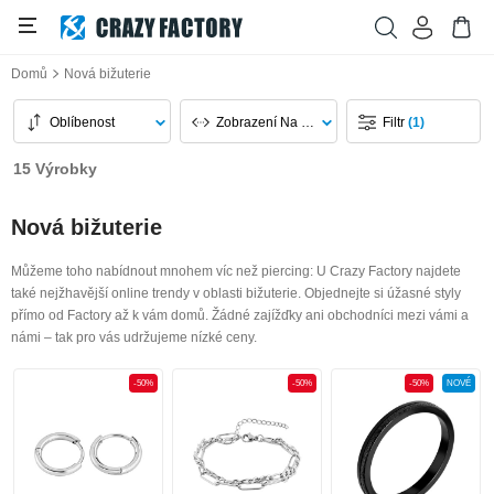
Domů
Nová bižuterie
Oblíbenost
Zobrazení Na Stránku
Filtr
(1)
15 Výrobky
Nová bižuterie
Můžeme toho nabídnout mnohem víc než piercing: U Crazy Factory najdete
také nejžhavější online trendy v oblasti bižuterie. Objednejte si úžasné styly
přímo od Factory až k vám domů. Žádné zajížďky ani obchodníci mezi vámi a
námi – tak pro vás udržujeme nízké ceny.
-50%
-50%
-50%
NOVÉ