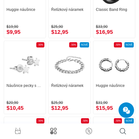
Huggie náušnice
Řetízkový náramek
Classic Band Ring
$19,90
$25,90
$33,90
$9,95
$12,95
$16,95
-50%
-50%
NOVÉ
-50%
NOVÉ
Náušnice pecky s designem hvězda
Řetízkový náramek
Huggie náušnice
$20,90
$25,90
$31,90
$10,45
$12,95
$15,95
-50%
-50%
-50%
NOVÉ