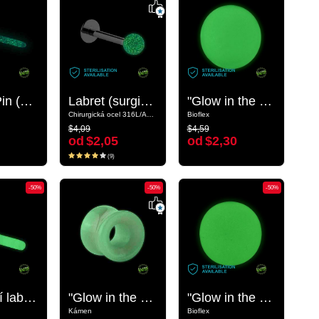
Barbell Pin (acrylic, various colours)
Barbell Pin (acrylic, various colours)
Labret (surgical steel, silver, shiny finish) s Koncovkou „Zářící ve tmě“
Labret (surgical steel, silver, shiny finish) s Koncovkou „Zářící ve tmě“
"Glow in the Dark" Push-Fit Ball
"Glow in the Dark" Push-Fit Ball
Chirurgická ocel 316L/Akryl
Chirurgická ocel 316L/Akryl
Bioflex
Bioflex
$4,09
$4,59
$4,09
$4,59
od
$2,05
od
$2,30
od
$2,05
od
$2,30
(9)
(9)
-50%
-50%
-50%
-50%
-50%
-50%
Náhradní labreta „Zářící ve tmě“
Náhradní labreta „Zářící ve tmě“
"Glow in the dark" double flared tunnel (stone, various colours)
"Glow in the dark" double flared tunnel (stone, various colours)
"Glow in the Dark" Push-Fit Ball s Koncovkou „Zářící ve tmě“
"Glow in the Dark" Push-Fit Ball s Koncovkou „Zářící ve tmě“
Kámen
Kámen
Bioflex
Bioflex