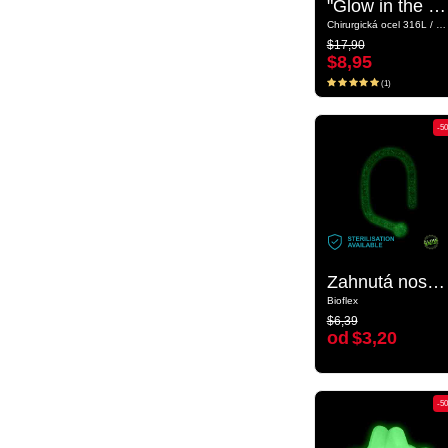
"Glow in the Dark" pendant s designem vesmír
"Glow in the Dark" pendant s designem vesmír
Chirurgická ocel 316L / Sklo
Chirurgická ocel 316L / Sklo
$17,90
$17,90
$8,95
$8,95
(1)
(1)
-50%
-5
Zahnutá nosovka „Zářící ve tmě“ (bioflex, transparentní)
Zahnutá nosovka „Zářící ve tmě“ (bioflex, transparentní)
Bioflex
Bioflex
$6,39
$6,39
od
$3,20
od
$3,20
-50%
-5