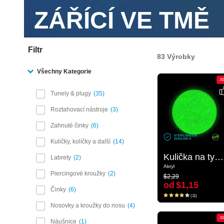
ZÁŘÍCÍ VE TMĚ
Filtr
83 Výrobky
Všechny Kategorie
-50%
-5
Tunely & plugy
35
Roztahovací nástroje
3
Zahnuté činky
6
Kuličky, kolíčky a další
14
Kulička na tyčinky se závitem „Zářící ve tmě“ (akryl, různé barvy)
Kulička na tyčinky se závitem „Zářící ve tmě“ (akryl, různé barvy)
Labrety
2
Akryl
Akryl
$2,29
Piercingové kroužky
2
$2,29
od
$1,15
od
$1,15
Činky
6
(11)
(11)
Nosovky a kroužky do nosu
4
-50%
-5
Náušnice
1