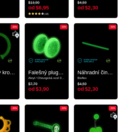
$13,90
$4,59
$13,90
$4,59
od
$6,95
od
$2,30
od
$6,95
od
$2,30
(10)
(10)
-50%
-50%
-50%
-50%
-50%
-50%
Otevřený kroužek do nosu „Zářící ve tmě“ (bioflex, transparentní)
Otevřený kroužek do nosu „Zářící ve tmě“ (bioflex, transparentní)
Falešný plug „zářící ve tmě“
Falešný plug „zářící ve tmě“
Náhradní činka „Zářící ve tmě“
Náhradní činka „Zářící ve tmě“
Akryl / Chirurgická ocel 316L
Akryl / Chirurgická ocel 316L
Bioflex
Bioflex
$7,79
$4,59
$7,79
$4,59
od
$3,90
od
$2,30
od
$3,90
od
$2,30
-50%
-50%
-50%
-50%
-50%
-50%