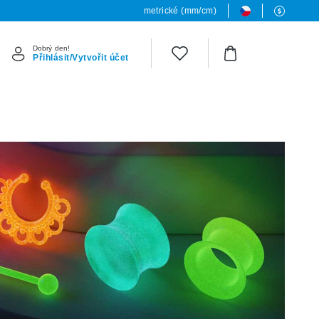
metrické (mm/cm)
Dobrý den!
Přihlásit/Vytvořit účet