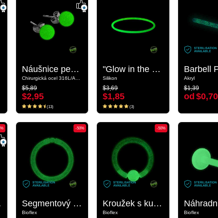
Náušnice pecky „Zářící ve tmě“
Náušnice pecky „Zářící ve tmě“
"Glow in the Dark" Wristband
"Glow in the Dark" Wristband
Chirurgická ocel 316L/Akryl
Chirurgická ocel 316L/Akryl
Silikon
Silikon
Akryl
Akryl
$5,89
$3,69
$1,39
$5,89
$3,69
$1,39
$2,95
$1,85
od
$0,70
$2,95
$1,85
od
$0,70
(13)
(3)
(13)
(3)
0%
-50%
-50%
-50%
-50%
Zářící ve tmě“
Segmentový kroužek „Zářící ve tmě“ (bioflex, transparentní)
Segmentový kroužek „Zářící ve tmě“ (bioflex, transparentní)
Kroužek s kuličkou „Zářící ve tmě“ (bioflex, transparentní)
Kroužek s kuličkou „Zářící ve tmě“ (bioflex, transparentní)
Bioflex
Bioflex
Bioflex
Bioflex
Bioflex
Bioflex