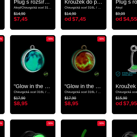
Plug s rozšířeným koncem „Zářící ve tmě“ (akryl) s koncovkou pavučina
Plug s rozšířeným koncem „Zářící ve tmě“ (akryl) s koncovkou pavučina
Kroužek do pupíku (chirurgická ocel, stříbrná, lesklý povrch) s designem mimozemšťan a Koncovkou „Zářící ve tmě“
Kroužek do pupíku (chirurgická ocel, stříbrná, lesklý povrch) s designem mimozemšťan a Koncovkou „Zářící ve tmě“
Akryl/Chirurgická ocel 316L
Akryl/Chirurgická ocel 316L
Chirurgická ocel 316L / Pokovená mosaz
Chirurgická ocel 316L / Pokovená mosaz
Akryl
Akryl
$14,90
$14,90
$9,09
$14,90
$14,90
$9,09
$7,45
od
$7,45
od
$4,55
$7,45
od
$7,45
od
$4,55
0%
-50%
-50%
-50%
-50%
"Glow in the Dark" pendant s designem planeta
"Glow in the Dark" pendant s designem planeta
"Glow in the Dark" pendant s designem planeta
"Glow in the Dark" pendant s designem planeta
Chirurgická ocel 316L / Sklo
Chirurgická ocel 316L / Sklo
Chirurgická ocel 316L / Sklo
Chirurgická ocel 316L / Sklo
$17,90
$17,90
$15,90
$17,90
$17,90
$15,90
$8,95
$8,95
od
$7,95
$8,95
$8,95
od
$7,95
0%
-50%
-50%
-50%
-50%