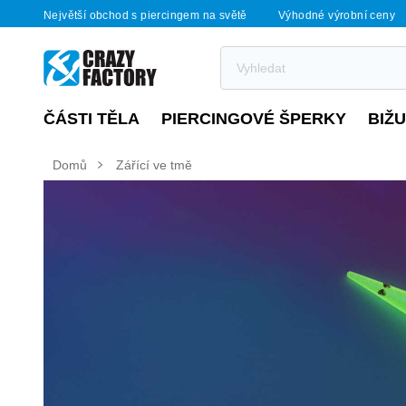
Největší obchod s piercingem na světě
Výhodné výrobní ceny
ČÁSTI TĚLA
PIERCINGOVÉ ŠPERKY
BIŽ
Domů
Zářící ve tmě