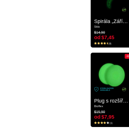
Spirála „Zářící ve tmě“
Spirála „Zářící ve tmě“
Sklo
Sklo
$14,90
$14,90
od
$7,45
od
$7,45
(8)
(8)
-50%
-5
Plug s rozšířenými konci „Zářící ve tmě“ (bioflex)
Plug s rozšířenými konci „Zářící ve tmě“ (bioflex)
Bioflex
Bioflex
$15,90
$15,90
od
$7,95
od
$7,95
(1)
(1)