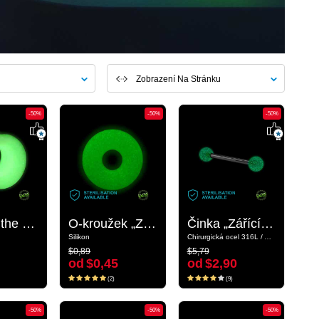
Zobrazení Na Stránku
-50%
-50%
-50%
-50%
-50%
-50%
"Glow in the dark" double flared tunnel (silicone, various colours)
"Glow in the dark" double flared tunnel (silicone, various colours)
O-kroužek „Zářící ve tmě“
O-kroužek „Zářící ve tmě“
Činka „Zářící ve tmě“ s kuličkami
Činka „Zářící ve tmě“ s kuličkami
Silikon
Silikon
Chirurgická ocel 316L / Akryl
Chirurgická ocel 316L / Akryl
$0,89
$5,79
$0,89
$5,79
od
$0,45
od
$2,90
od
$0,45
od
$2,90
(2)
(9)
(2)
(9)
-50%
-50%
-50%
-50%
-50%
-50%