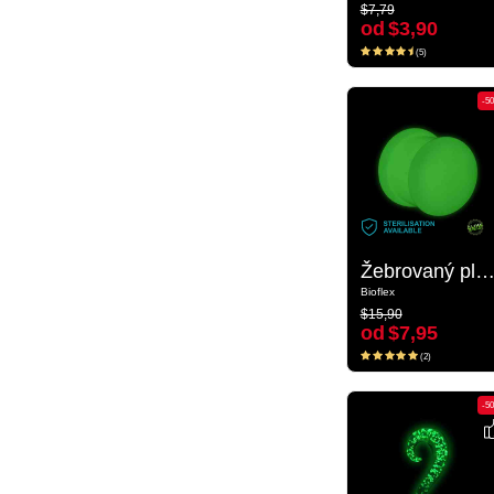
$7,79
$7,79
od
$3,90
od
$3,90
(5)
(5)
-50%
-5
Žebrovaný plug „Zářící ve tmě“ (bioflex)
Žebrovaný plug „Zářící ve tmě“ (biofle
Bioflex
Bioflex
$15,90
$15,90
od
$7,95
od
$7,95
(2)
(2)
-50%
-5