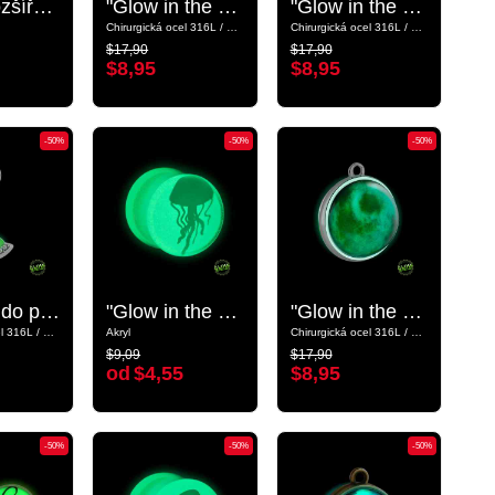
Plug s rozšířeným koncem „Zářící ve tmě“ (akryl) s designem sova a O-kroužkem
Plug s rozšířeným koncem „Zářící ve tmě“ (akryl) s designem sova a O-kroužkem
"Glow in the Dark" pendant s designem planeta
"Glow in the Dark" pendant s designem planeta
"Glow in the Dark" pendant s designem planeta
"Glow in the Dark" pendant s designem planeta
Chirurgická ocel 316L / Sklo
Chirurgická ocel 316L / Sklo
Chirurgická ocel 316L / Sklo
Chirurgická ocel 316L / Sklo
$17,90
$17,90
$17,90
$17,90
$8,95
$8,95
$8,95
$8,95
-50%
-50%
-50%
-50%
-50%
-50%
Kroužek do pupíku (chirurgická ocel, stříbrná, lesklý povrch) s designem UFO a Koncovkou „Zářící ve tmě“
Kroužek do pupíku (chirurgická ocel, stříbrná, lesklý povrch) s designem UFO a Koncovkou „Zářící ve tmě“
"Glow in the dark" double flared plug (acrylic) s designem medúza
"Glow in the dark" double flared plug (acrylic) s designem medúza
"Glow in the Dark" pendant s designem planeta
"Glow in the Dark" pendant s designem planeta
Chirurgická ocel 316L / Pokovená mosaz
Chirurgická ocel 316L / Pokovená mosaz
Akryl
Akryl
Chirurgická ocel 316L / Sklo
Chirurgická ocel 316L / Sklo
$9,09
$17,90
$9,09
$17,90
od
$4,55
$8,95
od
$4,55
$8,95
-50%
-50%
-50%
-50%
-50%
-50%