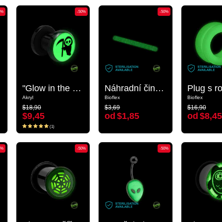
0%
-50%
-50%
-50%
-50%
"Glow in the dark" screw-on tunnel (acrylic, black) s motivem „the Grim Reaper“
"Glow in the dark" screw-on tunnel (acrylic, black) s motivem „the Grim Reaper“
Náhradní činka „Zářící ve tmě“
Náhradní činka „Zářící ve tmě“
Akryl
Akryl
Bioflex
Bioflex
Bioflex
Bioflex
$18,90
$3,69
$16,90
$18,90
$3,69
$16,90
$9,45
od
$1,85
od
$8,45
$9,45
od
$1,85
od
$8,45
(1)
(1)
0%
-50%
-50%
-50%
-50%