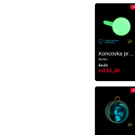
-50%
-5
Koncovka pro push-fit tyčinky „Zářící ve tmě“ (bioflex)
Koncovka pro push-fit tyčinky „Zářící ve tmě“ (bioflex)
Bioflex
Bioflex
$4,59
$4,59
od
$2,30
od
$2,30
-50%
-5