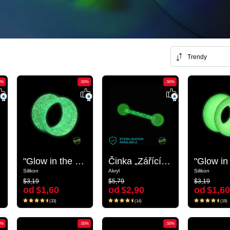
Trendy
0%
-50%
-50%
-50%
-50%
"Glow in the dark" double flared tunnel (silicone, various colours)
"Glow in the dark" double flared tunnel (silicone, various colours)
Činka „Zářící ve tmě“
Činka „Zářící ve tmě“
Silikon
Silikon
Akryl
Akryl
Silikon
Silikon
$3,19
$5,79
$3,19
$3,19
$5,79
$3,19
od
$1,60
od
$2,90
od
$1,60
od
$1,60
od
$2,90
od
$1,60
(33)
(14)
(19)
(33)
(14)
(19)
0%
-50%
-50%
-50%
-50%