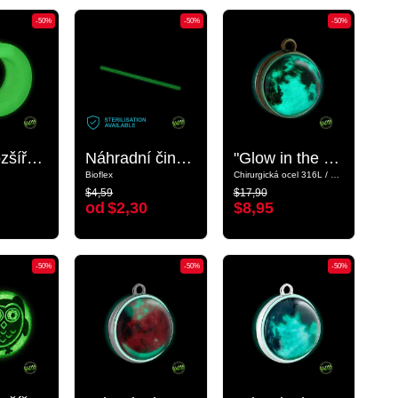
-50%
-50%
-50%
-50%
-50%
-50%
Plug s rozšířenými konci „Zářící ve tmě“ (bioflex, bílá)
Plug s rozšířenými konci „Zářící ve tmě“ (bioflex, bílá)
Náhradní činka „Zářící ve tmě“
Náhradní činka „Zářící ve tmě“
"Glow in the Dark" pendant s designem měsíc
"Glow in the Dark" pendant s designem měsíc
Bioflex
Bioflex
Chirurgická ocel 316L / Sklo
Chirurgická ocel 316L / Sklo
$4,59
$17,90
$4,59
$17,90
od
$2,30
$8,95
od
$2,30
$8,95
-50%
-50%
-50%
-50%
-50%
-50%