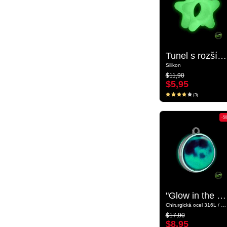
Tunel s rozšířenými konci ve tvaru hvězdy „Zářící ve tmě“ (silikon, různé barvy)
Tunel s rozšířenými konci ve tvaru hvězdy „Zářící ve tmě“ (silikon, různé barvy)
Silikon
Silikon
$11,90
$11,90
$5,95
$5,95
(3)
(3)
-50%
-5
"Glow in the Dark" pendant s designem planeta
"Glow in the Dark" pendant s designem planeta
Chirurgická ocel 316L / Sklo
Chirurgická ocel 316L / Sklo
$17,90
$17,90
$8,95
$8,95