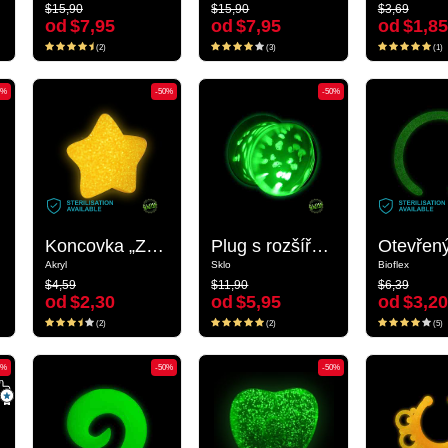
$15,90
$15,90
$3,69
$15,90
$15,90
$3,69
od
$7,95
od
$7,95
od
$1,85
od
$7,95
od
$7,95
od
$1,85
(2)
(3)
(1)
(2)
(3)
(1)
0%
-50%
-50%
-50%
-50%
x)
Koncovka „Zářící ve tmě“ pro 1,6mm tyčinky se závitem (akryl, různé barvy) s designem hvězda
Koncovka „Zářící ve tmě“ pro 1,6mm tyčinky se závitem (akryl, různé barvy) s designem hvězda
Plug s rozšířenými konci „Zářící ve tmě“ (sklo, různé barvy)
Plug s rozšířenými konci „Zářící ve tmě“ (sklo, různé barvy)
Akryl
Akryl
Sklo
Sklo
Bioflex
Bioflex
$4,59
$11,90
$6,39
$4,59
$11,90
$6,39
od
$2,30
od
$5,95
od
$3,20
od
$2,30
od
$5,95
od
$3,20
(2)
(2)
(5)
(2)
(2)
(5)
0%
-50%
-50%
-50%
-50%