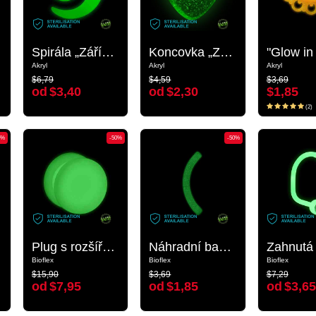
Spirála „Zářící ve tmě“
Spirála „Zářící ve tmě“
Koncovka „Zářící ve tmě“ pro 1,6mm tyčinky se závitem (akryl, různé barvy) s designem srdce
Koncovka „Zářící ve tmě“ pro 1,6mm tyčinky se závitem (akryl, různé barvy) s designem srdce
Akryl
Akryl
Akryl
Akryl
Akryl
Akryl
$6,79
$4,59
$3,69
$6,79
$4,59
$3,69
od
$3,40
od
$2,30
$1,85
od
$3,40
od
$2,30
$1,85
(2)
(2)
0%
-50%
-50%
-50%
-50%
Plug s rozšířenými konci „Zářící ve tmě“ (bioflex, bílá)
Plug s rozšířenými konci „Zářící ve tmě“ (bioflex, bílá)
Náhradní banánek „Zářící ve tmě“
Náhradní banánek „Zářící ve tmě“
Bioflex
Bioflex
Bioflex
Bioflex
Bioflex
Bioflex
$15,90
$3,69
$7,29
$15,90
$3,69
$7,29
od
$7,95
od
$1,85
od
$3,65
od
$7,95
od
$1,85
od
$3,65