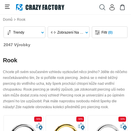
Domů
Rook
Trendy
Zobrazení Na Stránku
Filtr
(0)
2047 Výrobky
Rook
Chcete při svém současném vzhledu vyzkoušet něco jiného? Jděte do něčeho
neočekávaného tím, že si pořídíte rook piercing. Jedná se o méně běžný
piercing do vnitřního ucha, kdy šperk prochází chlopní kůže nad vnitřní
chrupavkou. Rook piercing je skvělý způsob, jak zdokonalit piercing uší nebo
vám může dodat zcela nový vzhled! Piercing rook je univerzální a po úplném
zhojení ho lze uzpůsobit. Pak máte naprostou svobodu měnit šperky dle
nálady! Zde najdete obrovskou kolekci předmětů pro piercing rook.
-50%
-50%
-50%