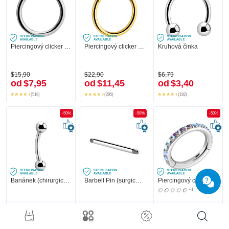
Piercingový clicker (chirurgická ocel, stříbrná, lesklý povrch)
Piercingový clicker (chirurgická ocel, zlatá, lesklý povrch)
Kruhová činka
$15,90
$22,90
$6,79
od
$7,95
od
$11,45
od
$3,40
(518)
(295)
(192)
-50%
-50%
-50%
Banánek (chirurgická ocel, stříbrná, lesklý povrch) s kuličkami
Barbell Pin (surgical steel, silver, shiny finish)
Piercingový clicker (chirurgická ocel, stříbrná, lesklý povrch) s krystalovými kamínky
+1
$4,59
$1,39
$31,90
od
$2,30
od
$0,70
od
$15,95
(100)
(8)
(310)