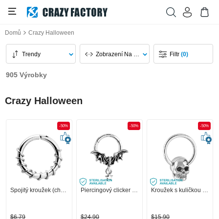
Domů
Crazy Halloween
Trendy
Zobrazení Na Stránku
Filtr
(0)
905 Výrobky
Crazy Halloween
-50%
-50%
-50%
Spojitý kroužek (chirurgická ocel, stříbrná, lesklý povrch)
Piercingový clicker (chirurgická ocel, stříbrná, lesklý povrch) s designem netopýr a přívěskem hvězda
Kroužek s kuličkou (chirurgická ocel, stříbrná, lesklý povrch) s designem lebka
$6,79
$24,90
$15,90