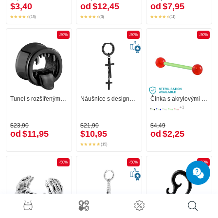
$3,40
od
$12,45
od
$7,95
(15)
(3)
(11)
-50%
-50%
-50%
Tunel s rozšířenými konci (chirurgická ocel, černá, lesklý povrch)
Náušnice s designem kříž
Činka s akrylovými kuličkami
+1
$23,90
$21,90
$4,49
od
$11,95
$10,95
od
$2,25
(15)
-50%
-50%
-50%