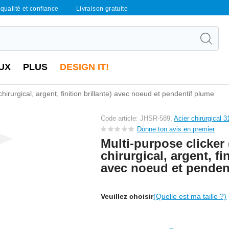
qualité et confiance
Livraison gratuite
UX
PLUS
DESIGN IT!
chirurgical, argent, finition brillante) avec noeud et pendentif plume
Code article: JHSR-589,
Acier chirurgical 
Donne ton avis en premier
Multi-purpose clicker 
chirurgical, argent, fin
avec noeud et penden
Veuillez choisir
(Quelle est ma taille ?)