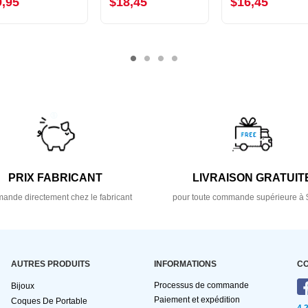
9,95
$18,45
$16,45
PRIX FABRICANT
LIVRAISON GRATUIT
nde directement chez le fabricant
pour toute commande supérieure à 
AUTRES PRODUITS
INFORMATIONS
C
Processus de commande
Bijoux
Paiement et expédition
Coques De Portable