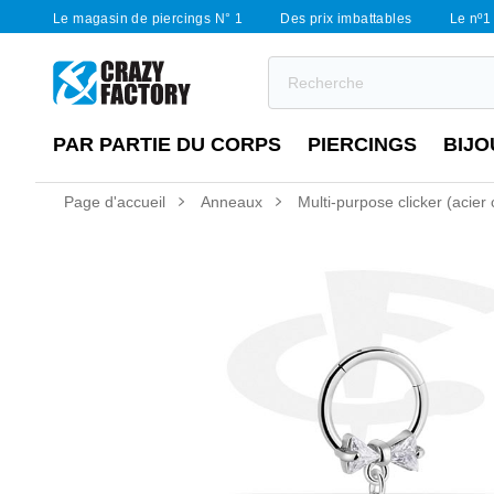
Le magasin de piercings N° 1
Des prix imbattables
Le nº1 
PAR PARTIE DU CORPS
PIERCINGS
BIJO
Page d'accueil
Anneaux
Multi-purpose clicker (acier 