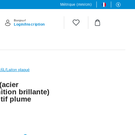
Métrique (mm/cm)
Bonjour!
Login/Inscription
316L/Laiton plaqué
(acier
ition brillante)
tif plume