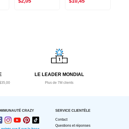
$2,05
$10,45
$14
E
LE LEADER MONDIAL
$35,00
Plus de 7M clients
OMMUNAUTÉ CRAZY
SERVICE CLIENTÈLE
Contact
Questions et réponses