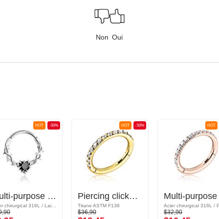
Non
Oui
HOT
-50%
HOT
-50%
HOT
Multi-purpose clicker (acier chirurgical, argent, finition brillante) avec coeur en cristal
Piercing clicker (titane, or, finition brillante) avec pierres en cristal
Acier chirurgical 316L / Laiton plaqué
Titane ASTM F136
9,90
$36,90
$32,90