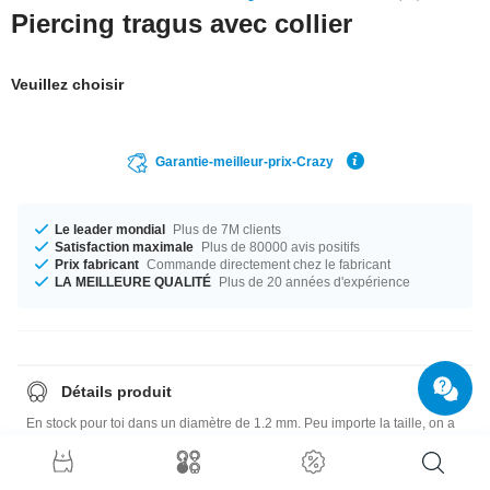
Piercing tragus avec collier
Veuillez choisir
Garantie-meilleur-prix-Crazy
Le leader mondial
Plus de 7M clients
Satisfaction maximale
Plus de 80000 avis positifs
Prix fabricant
Commande directement chez le fabricant
LA MEILLEURE QUALITÉ
Plus de 20 années d'expérience
Détails produit
En stock pour toi dans un diamètre de 1.2 mm. Peu importe la taille, on a
ce qu'il faut. Choisis entre une longueur de 4.5 mm et 6 mm. La taille de la
boule est 3 mm. Un produit magnifique d'une qualité irréprochable à un
prix imbattable !