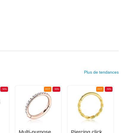
Plus de tendances
-50%
HOT
-50%
HOT
-50%
Multi-purpose clicker (acier chirurgical, argent, finition brillante) avec pierres en cristal
Multi-purpose clicker (acier chirurgical, or rosé, finition brillante) avec pierres en cristal
Piercing clicker (acier chirurgical, or, finition brillante)