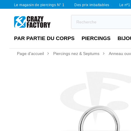
Le magasin de piercings N° 1
Des prix imbattables
Le nº1 
PAR PARTIE DU CORPS
PIERCINGS
BIJO
Page d'accueil
Piercings nez & Septums
Anneau ouver