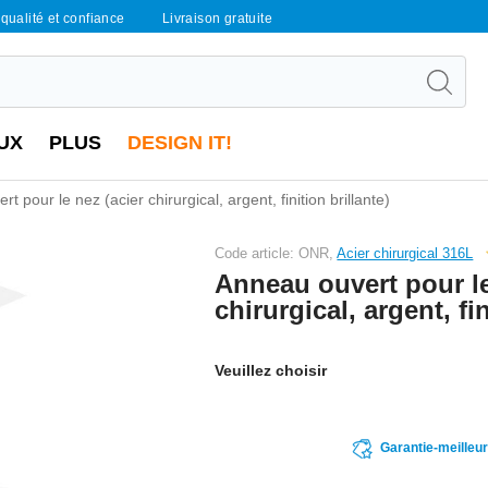
qualité et confiance
Livraison gratuite
UX
PLUS
DESIGN IT!
t pour le nez (acier chirurgical, argent, finition brillante)
Code article: ONR,
Acier chirurgical 316L
Anneau ouvert pour le
chirurgical, argent, fin
Veuillez choisir
Garantie-meilleu