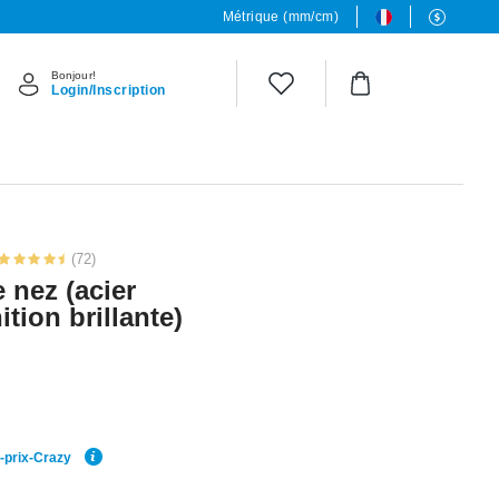
Métrique (mm/cm)
Bonjour!
Login/Inscription
(72)
 nez (acier
ition brillante)
r-prix-Crazy