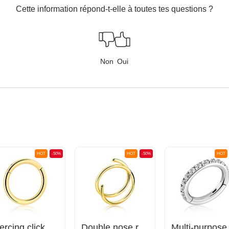
Cette information répond-t-elle à toutes tes questions ?
Non
Oui
HOT
-50%
HOT
-50%
HOT
Piercing clicker (titane, or, finition brillante)
Double nose ring (surgical steel, gold, shiny finish)