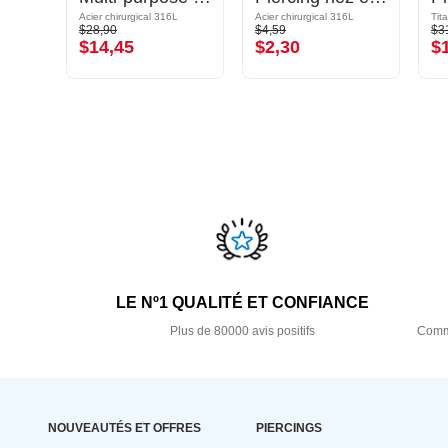
L
Acier chirurgical 316L
Acier chirurgical 316L
Tit
$28,90
$4,59
$3
$14,45
$2,30
$
LE Nº1 QUALITÉ ET CONFIANCE
Plus de 80000 avis positifs
Comma
NOUVEAUTÉS ET OFFRES
PIERCINGS