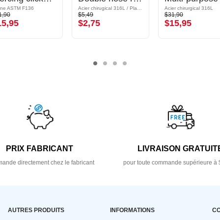
ane ASTM F136
Acier chirugical 316L / Plaqué or
Acier chirurgical 316L
1,90
$5,49
$31,90
15,95
$2,75
$15,95
PRIX FABRICANT
LIVRAISON GRATUIT
nde directement chez le fabricant
pour toute commande supérieure à 
AUTRES PRODUITS
INFORMATIONS
C