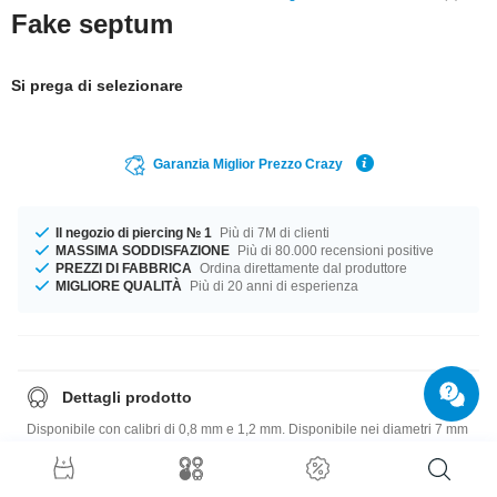
Fake septum
Si prega di selezionare
Garanzia Miglior Prezzo Crazy
Il negozio di piercing № 1
Più di 7M di clienti
MASSIMA SODDISFAZIONE
Più di 80.000 recensioni positive
PREZZI DI FABBRICA
Ordina direttamente dal produttore
MIGLIORE QUALITÀ
Più di 20 anni di esperienza
Dettagli prodotto
Disponibile con calibri di 0,8 mm e 1,2 mm. Disponibile nei diametri 7 mm
e 10 mm Le dimensioni della sfera da 2 mm o 2,5 mm sono perfette. Un
prodotto così bello e mozzafiato - non aspettare oltre.