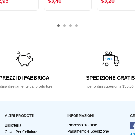
2,95
$3,40
$3,20
PREZZI DI FABBRICA
SPEDIZIONE GRATI
dina direttamente dal produttore
per ordini superiori a $35,00
ALTRI PRODOTTI
INFORMAZIONI
CR
Processo d'ordine
Bigiotteria
Pagamento e Spedizione
Cover Per Cellulare