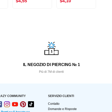
$4,55
$4,10
$5,
S
IL NEGOZIO DI PIERCING № 1
Più di 7M di clienti
AZY COMMUNITY
SERVIZIO CLIENTI
Contatto
Domande e Risposte