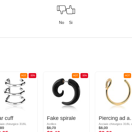
No
Si
HOT
-50%
HOT
-50%
HOT
r cuff
Fake spirale
Piercing a
iaio chirurgico 316L
Acrilico
,89
$6,79
$6,39