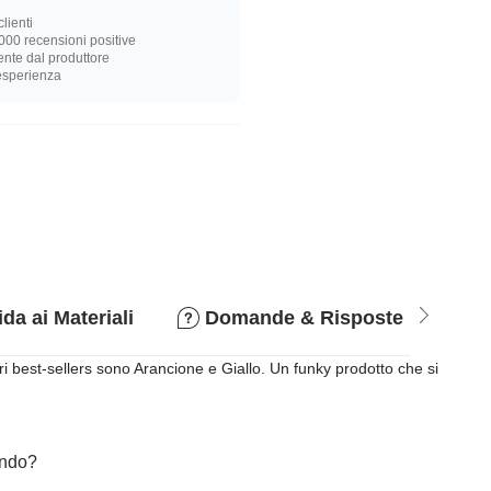
lienti
000 recensioni positive
nte dal produttore
 esperienza
da ai Materiali
Domande & Risposte
P
tri best-sellers sono Arancione e Giallo. Un funky prodotto che si
cando?