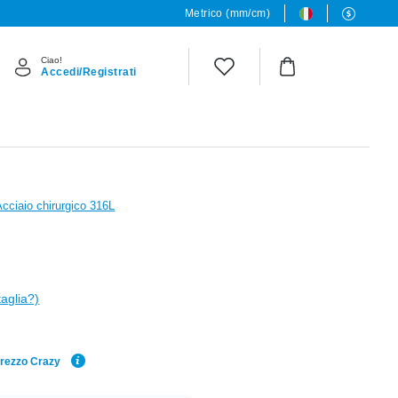
Metrico (mm/cm)
Ciao!
Accedi/Registrati
Acciaio chirurgico 316L
taglia?)
Prezzo Crazy