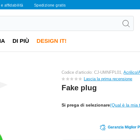
e affidabilità
Spedizione gratis
IA
DI PIÙ
DESIGN IT!
Codice d’articolo: CJ-UMNFPL01,
Acrilico/
Lascia la prima recensione
Fake plug
Si prega di selezionare
(Qual è la mia 
Garanzia Miglior 