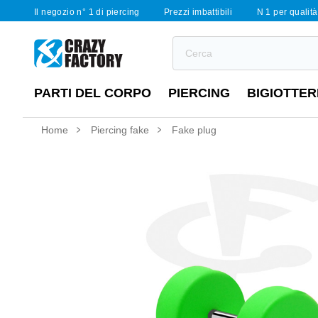
Il negozio n° 1 di piercing
Prezzi imbattibili
N 1 per qualità 
PARTI DEL CORPO
PIERCING
BIGIOTTER
Home
Piercing fake
Fake plug