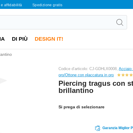
e affidabilità
Spedizione gratis
IA
DI PIÙ
DESIGN IT!
lantino
Codice d’articolo: CJ-GDHLX0008,
Acciaio 
oro/Ottone con placcatura in oro
Piercing tragus con st
brillantino
Si prega di selezionare
Garanzia Miglior 