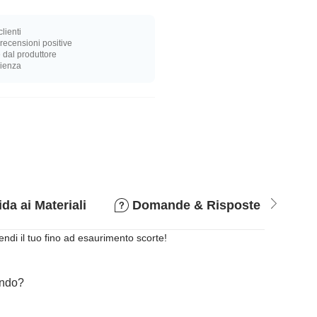
lienti
recensioni positive
 dal produttore
rienza
da ai Materiali
Domande & Risposte
P
endi il tuo fino ad esaurimento scorte!
cando?