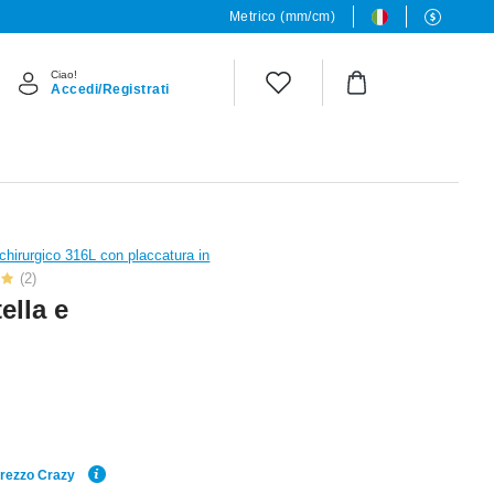
Metrico (mm/cm)
Ciao!
Accedi/Registrati
chirurgico 316L con placcatura in
(2)
ella e
Prezzo Crazy