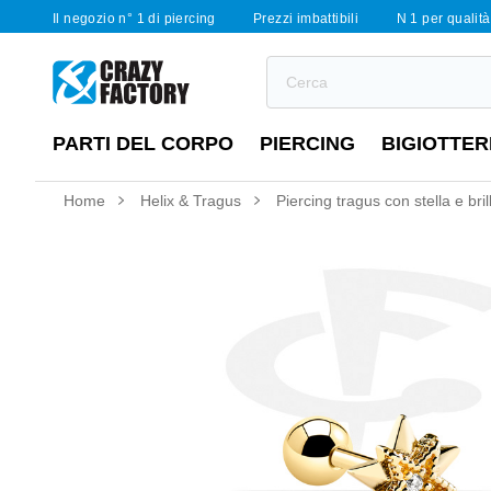
Il negozio n° 1 di piercing
Prezzi imbattibili
N 1 per qualità 
PARTI DEL CORPO
PIERCING
BIGIOTTER
Home
Helix & Tragus
Piercing tragus con stella e bril