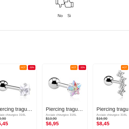
No
Si
HOT
-50%
HOT
-50%
HOT
Piercing tragus con brillantino
Piercing tragus con stella di cristallo
Pie
iaio chirurgico 316L
Acciaio chirurgico 316L
Acciaio chirurgico 316L
0,90
$13,90
$16,90
5,45
$6,95
$8,45