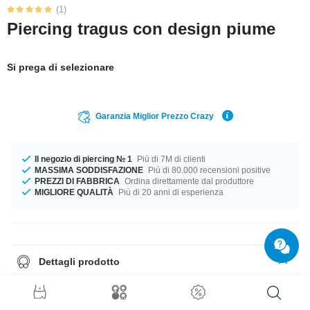
(1)
Piercing tragus con design piume
Si prega di selezionare
Garanzia Miglior Prezzo Crazy
Il negozio di piercing № 1
Più di 7M di clienti
MASSIMA SODDISFAZIONE
Più di 80.000 recensioni positive
PREZZI DI FABBRICA
Ordina direttamente dal produttore
MIGLIORE QUALITÀ
Più di 20 anni di esperienza
Dettagli prodotto
Questo articolo ti aspetta nella misura 1.2 mm. Disponibile in una
lunghezza di 6 mm. Le palline di misura 3 mm possono abbinarsi alla
filettatura di questi prodotti. Un Favoloso prodotto ad un prezzo