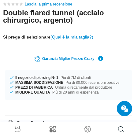
Lascia la prima recensione
Double flared tunnel (acciaio
chirurgico, argento)
Si prega di selezionare
(Qual è la mia taglia?)
Garanzia Miglior Prezzo Crazy
Il negozio di piercing № 1
Più di 7M di clienti
MASSIMA SODDISFAZIONE
Più di 80.000 recensioni positive
PREZZI DI FABBRICA
Ordina direttamente dal produttore
MIGLIORE QUALITÀ
Più di 20 anni di esperienza
Dettagli prodotto
I diametri da 6 mm a 20 mm sono in stock. Questo stupendo prodotto è
sicuramente ciò che manca nella tua vita!