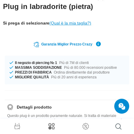
Plug in labradorite (pietra)
Si prega di selezionare
(Qual è la mia taglia?)
Garanzia Miglior Prezzo Crazy
Il negozio di piercing № 1
Più di 7M di clienti
MASSIMA SODDISFAZIONE
Più di 80.000 recensioni positive
PREZZI DI FABBRICA
Ordina direttamente dal produttore
MIGLIORE QUALITÀ
Più di 20 anni di esperienza
Dettagli prodotto
Questo plug è un prodotto puramente naturale. Si tratta di materiale
greggio levigato. Per questo è possibile che l'articolo che riceverai sarà
diverso da quello in foto.