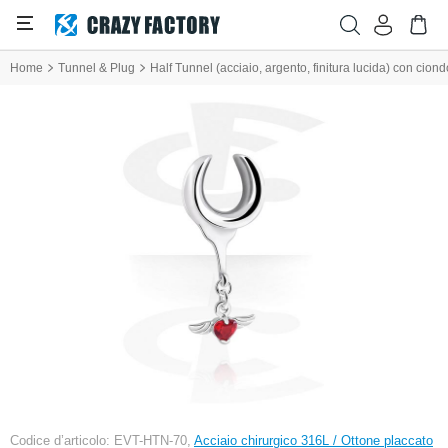
Home
Tunnel & Plug
Half Tunnel (acciaio, argento, finitura lucida) con ciond
Codice d’articolo: EVT-HTN-70,
Acciaio chirurgico 316L / Ottone placcato