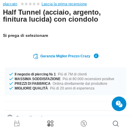
placcato
Lascia la prima recensione
Half Tunnel (acciaio, argento,
finitura lucida) con ciondolo
Si prega di selezionare
Garanzia Miglior Prezzo Crazy
Il negozio di piercing № 1
Più di 7M di clienti
MASSIMA SODDISFAZIONE
Più di 80.000 recensioni positive
PREZZI DI FABBRICA
Ordina direttamente dal produttore
MIGLIORE QUALITÀ
Più di 20 anni di esperienza
Dettagli prodotto
I mezzi tunnel, conosciuti anche come saddle hangers, sono un vero
successo per tutti i lobi dilatati. Grazie alla loro forma unica attirano