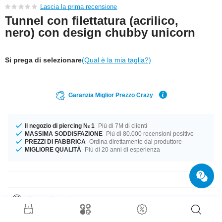
Lascia la prima recensione
Tunnel con filettatura (acrilico,
nero) con design chubby unicorn
Si prega di selezionare
(Qual è la mia taglia?)
Garanzia Miglior Prezzo Crazy
Il negozio di piercing № 1
Più di 7M di clienti
MASSIMA SODDISFAZIONE
Più di 80.000 recensioni positive
PREZZI DI FABBRICA
Ordina direttamente dal produttore
MIGLIORE QUALITÀ
Più di 20 anni di esperienza
Dettagli prodotto
Il compagno perfetto per ogni occasione... disponibile nei diametri da 6
mm a 50 mm. Un funky prodotto che si abbina a qualsiasi look!