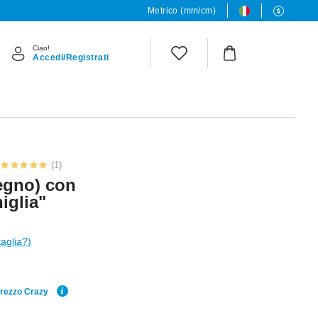
Metrico (mm/cm)
Ciao!
Accedi/Registrati
(1)
legno) con
iglia"
taglia?)
Prezzo Crazy