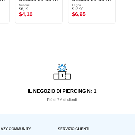
Silicone
Legno
Legno
$8,19
$13,90
$20,9
$4,10
$6,95
$10
S
IL NEGOZIO DI PIERCING № 1
Più di 7M di clienti
AZY COMMUNITY
SERVIZIO CLIENTI