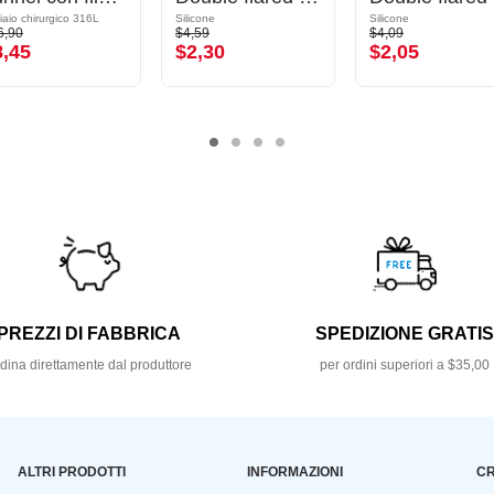
iaio chirurgico 316L
Silicone
Silicone
6,90
$4,59
$4,09
8,45
$2,30
$2,05
PREZZI DI FABBRICA
SPEDIZIONE GRATI
dina direttamente dal produttore
per ordini superiori a $35,00
ALTRI PRODOTTI
INFORMAZIONI
CR