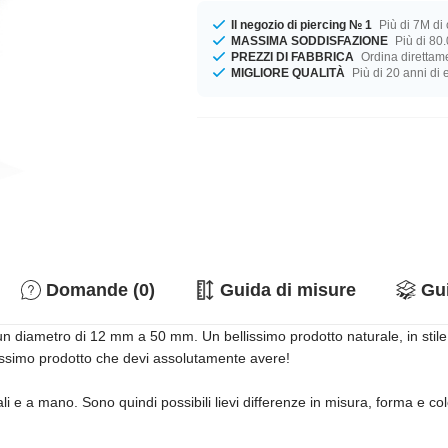
Il negozio di piercing № 1
Più di 7M di c
MASSIMA SODDISFAZIONE
Più di 80.
PREZZI DI FABBRICA
Ordina direttame
MIGLIORE QUALITÀ
Più di 20 anni di
Domande (0)
Guida di misure
Gui
n diametro di 12 mm a 50 mm. Un bellissimo prodotto naturale, in stile C
lissimo prodotto che devi assolutamente avere!
rali e a mano. Sono quindi possibili lievi differenze in misura, forma e co