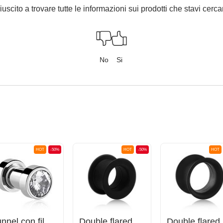
iuscito a trovare tutte le informazioni sui prodotti che stavi cer
No
Si
HOT
-50%
HOT
-50%
HOT
Tunnel con filettatura (acciaio chirurgico, argento) con brillantino
Double flared tunnel (silicone, vari colori)
Do