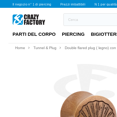
Il negozio n° 1 di piercing
Prezzi imbattibili
N 1 per qualità 
PARTI DEL CORPO
PIERCING
BIGIOTTER
Home
Tunnel & Plug
Double flared plug ( legno) con 