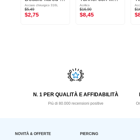
16L
Acciaio chirurgico 316L
Acrilico
Acc
$5,49
$16,90
$1
$2,75
$8,45
$
N. 1 PER QUALITÀ E AFFIDABILITÀ
Più di 80.000 recensioni positive
Or
NOVITÀ & OFFERTE
PIERCING