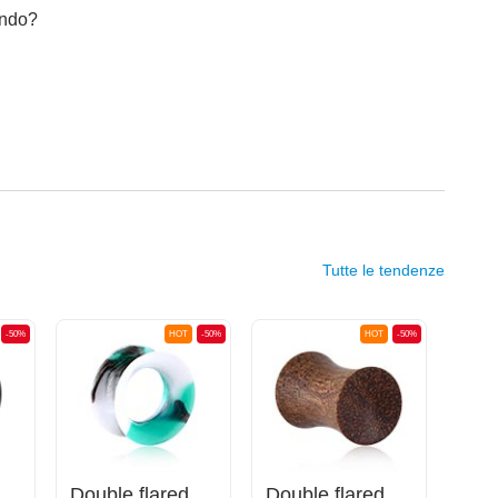
cando?
Tutte le tendenze
-50%
HOT
-50%
HOT
-50%
uble flared tunnel (silicone, vari colori)
Double flared tunnel (silicone, vari colori) con design in marmo
Double flared plug ( legno) con parte frontale concava