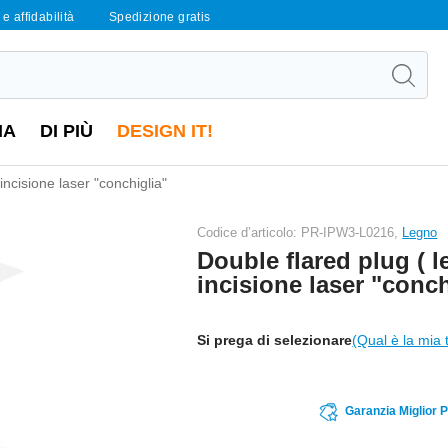
e affidabilità
Spedizione gratis
IA
DI PIÙ
DESIGN IT!
incisione laser "conchiglia"
Codice d’articolo: PR-IPW3-L0216,
Legno
Double flared plug ( 
incisione laser "conch
Si prega di selezionare
(Qual è la mia 
Garanzia Miglior 