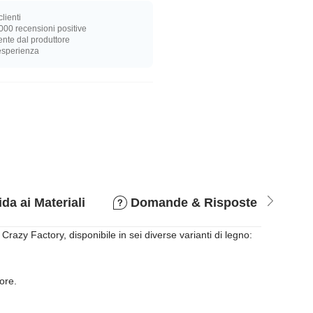
lienti
000 recensioni positive
nte dal produttore
 esperienza
da ai Materiali
Domande & Risposte
P
razy Factory, disponibile in sei diverse varianti di legno:
lore.