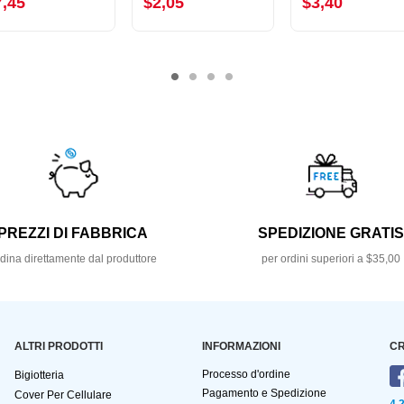
7,45
$2,05
$3,40
PREZZI DI FABBRICA
SPEDIZIONE GRATI
dina direttamente dal produttore
per ordini superiori a $35,00
ALTRI PRODOTTI
INFORMAZIONI
CR
Processo d'ordine
Bigiotteria
Pagamento e Spedizione
Cover Per Cellulare