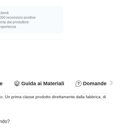
lienti
000 recensioni positive
nte dal produttore
 esperienza
e
Guida ai Materiali
Domande & Rispo
o. Un prima classe prodotto direttamente dalla fabbrica, di
cando?