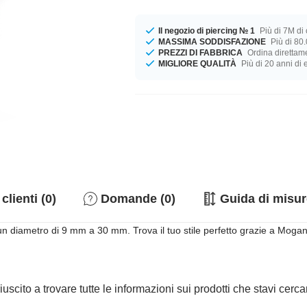
Il negozio di piercing № 1
Più di 7M di c
MASSIMA SODDISFAZIONE
Più di 80.
PREZZI DI FABBRICA
Ordina direttame
MIGLIORE QUALITÀ
Più di 20 anni di
clienti (0)
Domande (0)
Guida di misur
un diametro di 9 mm a 30 mm. Trova il tuo stile perfetto grazie a Mogan
iuscito a trovare tutte le informazioni sui prodotti che stavi cer