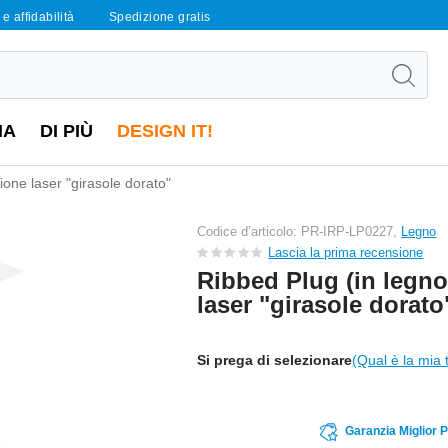
e affidabilità
Spedizione gratis
IA
DI PIÙ
DESIGN IT!
ione laser "girasole dorato"
Codice d’articolo: PR-IRP-LP0227,
Legno
Lascia la prima recensione
Ribbed Plug (in legno
laser "girasole dorato
Si prega di selezionare
(Qual è la mia 
Garanzia Miglior 