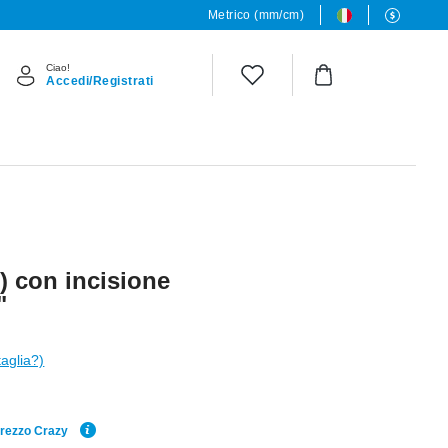
Metrico (mm/cm)
Ciao!
Accedi/Registrati
) con incisione
"
taglia?)
Prezzo Crazy