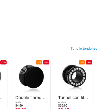
Tutte le tendenze
-50%
HOT
-50%
HOT
-50%
atura (acrilico, vari colori)
Double flared plug (acrilico, vari colori)
Tunnel con filettatura (acrilico, nero) con cristallini
Acrilico
Acrilico
Silicon
$4,59
$16,90
$4,09