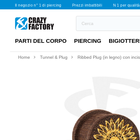
Il negozio n° 1 di piercing
Prezzi imbattibili
N 1 per qualità 
PARTI DEL CORPO
PIERCING
BIGIOTTER
Home
Tunnel & Plug
Ribbed Plug (in legno) con incis