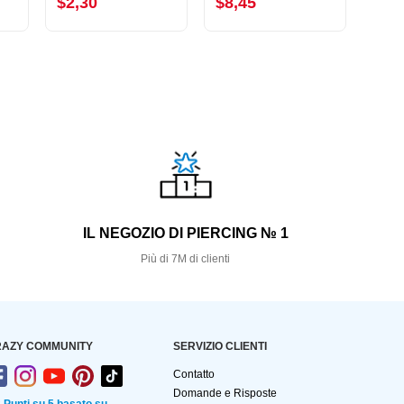
$2,30
$8,45
$2,
S
IL NEGOZIO DI PIERCING № 1
Più di 7M di clienti
AZY COMMUNITY
SERVIZIO CLIENTI
Contatto
Domande e Risposte