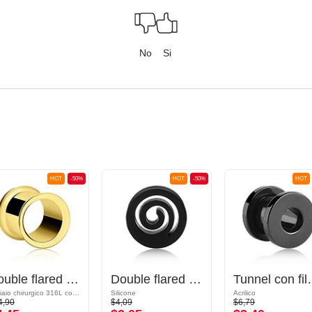
No
Si
HOT
-50%
HOT
-50%
HOT
Double flared tunnel (acciaio chirurgico, oro)
Double flared tunnel (silicone, vari colori) con design a spirale
Tunnel con filett
Acciaio chirurgico 316L con placcatura in oro
Silicone
Acrilico
4,90
$4,09
$6,79