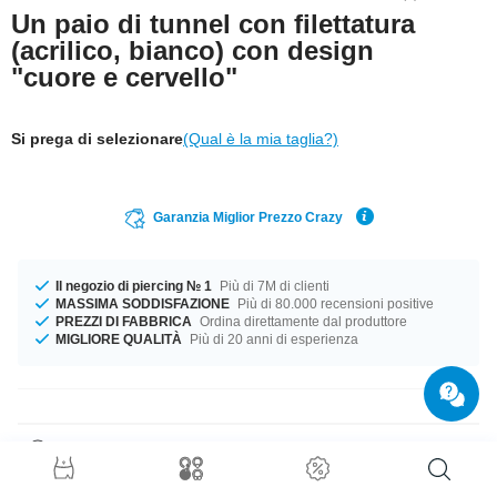
Un paio di tunnel con filettatura
(acrilico, bianco) con design
"cuore e cervello"
Si prega di selezionare
(Qual è la mia taglia?)
Garanzia Miglior Prezzo Crazy
Il negozio di piercing № 1
Più di 7M di clienti
MASSIMA SODDISFAZIONE
Più di 80.000 recensioni positive
PREZZI DI FABBRICA
Ordina direttamente dal produttore
MIGLIORE QUALITÀ
Più di 20 anni di esperienza
Dettagli prodotto
I diametri da 4 mm a 50 mm sono in stock. Un bellissimo prodotto proprio