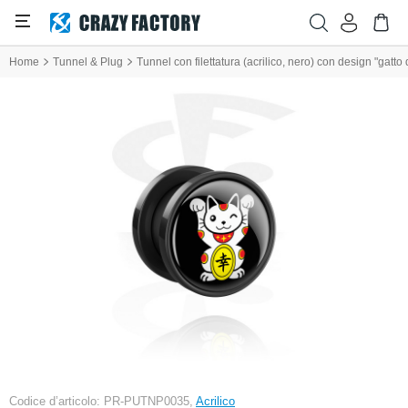
Home
Tunnel & Plug
Tunnel con filettatura (acrilico, nero) con design "gatto 
Codice d’articolo: PR-PUTNP0035,
Acrilico