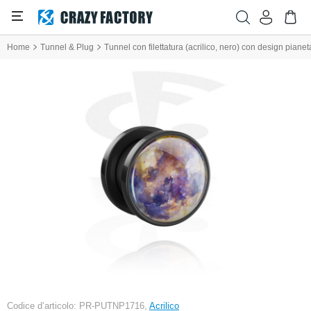
Home
Tunnel & Plug
Tunnel con filettatura (acrilico, nero) con design piane
Codice d’articolo: PR-PUTNP1716,
Acrilico