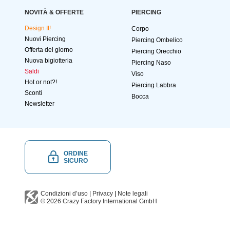
NOVITÀ & OFFERTE
PIERCING
Design It!
Corpo
Nuovi Piercing
Piercing Ombelico
Offerta del giorno
Piercing Orecchio
Nuova bigiotteria
Piercing Naso
Saldi
Viso
Hot or not?!
Piercing Labbra
Sconti
Bocca
Newsletter
ORDINE
SICURO
Condizioni d’uso
|
Privacy
|
Note legali
© 2026
Crazy Factory International
GmbH