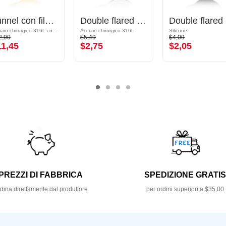
Tunnel con filettatura (acciaio chirurgico, oro, finitura lucida)
Double flared tunnel (acciaio chirurgico, argento)
Do
Acciaio chirurgico 316L con placcatura in oro
Acciaio chirurgico 316L
Silicone
2,90
$5,49
$4,09
11,45
$2,75
$2,05
PREZZI DI FABBRICA
SPEDIZIONE GRATI
dina direttamente dal produttore
per ordini superiori a $35,00