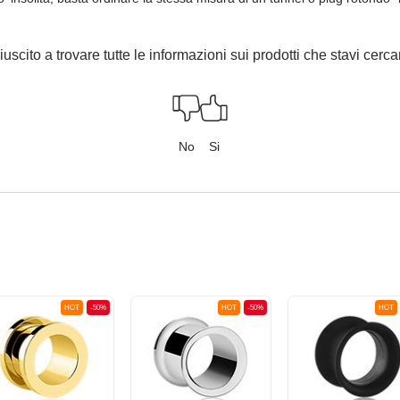
iuscito a trovare tutte le informazioni sui prodotti che stavi cer
No
Si
HOT
-50%
HOT
-50%
HOT