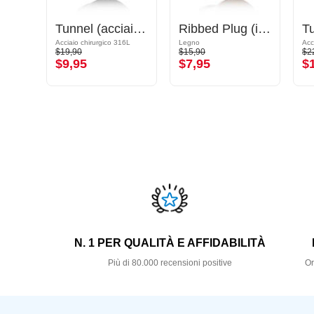
Double flared tunnel (acciaio chirurgico, oro rosa)
Tunnel (acciaio chirurgico, nero)
Ribbed Plug (in legno)
Acciaio chirurgico 316L placcato in oro rosa
Acciaio chirurgico 316L
Legno
$19,90
$15,90
$2
$9,95
$7,95
$
N. 1 PER QUALITÀ E AFFIDABILITÀ
Più di 80.000 recensioni positive
Or