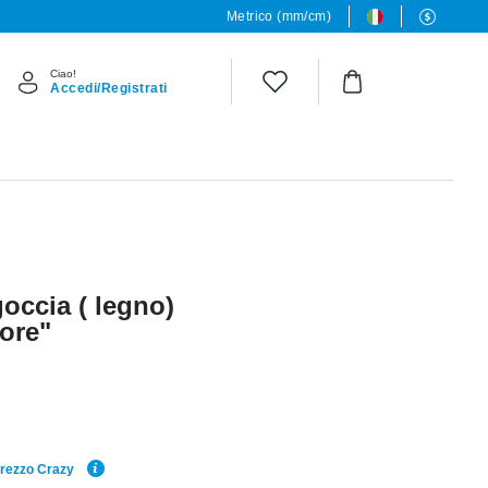
Metrico (mm/cm)
Ciao!
Accedi/Registrati
goccia ( legno)
iore"
Prezzo Crazy