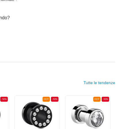
cando?
Tutte le tendenze
-50%
HOT
-50%
HOT
-50%