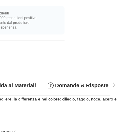
lienti
000 recensioni positive
nte dal produttore
 esperienza
da ai Materiali
Domande & Risposte
P
iere, la differenza è nel colore: ciliegio, faggio, noce, acero e
“normale”.