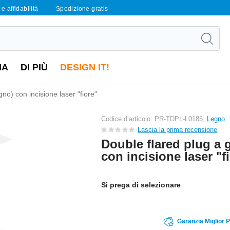
e affidabilità
Spedizione gratis
IA
DI PIÙ
DESIGN IT!
gno) con incisione laser "fiore"
Codice d’articolo: PR-TDPL-L0185,
Legno
Lascia la prima recensione
Double flared plug a 
con incisione laser "f
Si prega di selezionare
Garanzia Miglior 