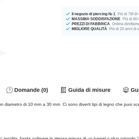
Il negozio di piercing № 1
Più di 7M di c
MASSIMA SODDISFAZIONE
Più di 80.
PREZZI DI FABBRICA
Ordina direttame
MIGLIORE QUALITÀ
Più di 20 anni di
Domande (0)
Guida di misure
Gui
n diametro di 10 mm a 30 mm. Ci sono diverti tipi di legno che puoi scegl
insolita, basta ordinare la stessa misura di un tunnel o plug rotondo 