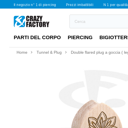
Il negozio n° 1 di piercing
Prezzi imbattibili
N 1 per qualità 
PARTI DEL CORPO
PIERCING
BIGIOTTER
Home
Tunnel & Plug
Double flared plug a goccia ( le