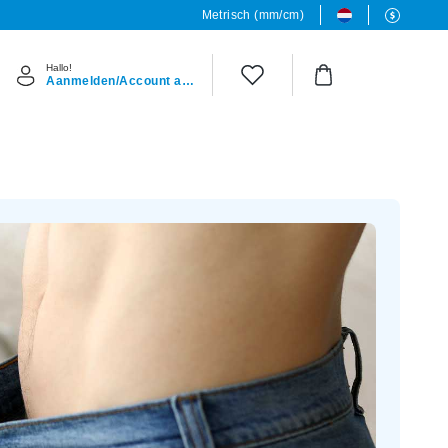
Metrisch (mm/cm)
Hallo!
Aanmelden/Account aanmaken