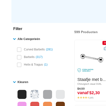
Filter
599 Producten
Alle Categorieën
-50%
-5
Curved Barbells
281
Barbells
317
Helix & Tragus
1
Staafje met balletjes
Staafje met balle
Kleuren
Chirurgisch staal 316L
Chirurgisch staal 316L
$4,59
$4,59
vanaf
$2,30
vanaf
$2,30
(147)
(147)