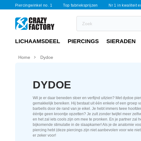
Piercingwinkel no. 1
Top fabrieksprijzen
Nr 1 in kwaliteit 
LICHAAMSDEEL
PIERCINGS
SIERADEN
Home
Dydoe
DYDOE
Wil je er daar beneden stoer en verfijnd uitzien? Met dydoe pier
gemakkelijk bereiken. Hij bestaat uit één enkele of een groep
barbells door de rand van je eikel. Je hebt immers twee hoofd
ééntje geen kroontje opzetten? Je zult zonder twijfel meer zel
en het zal iets cools zijn om mee te pronken. En je partner zal
bijkomende stimulatie in de slaapkamer! Als je de anatomie vo
piercing hebt (deze piercings zijn niet aanbevolen voor wie nie
er zeker voor!