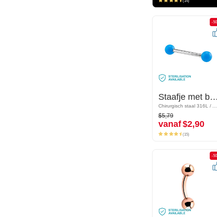
(14)
-50%
-5
Staafje met balletjes
Staafje met balle
Chirurgisch staal 316L / Acryl
Chirurgisch staal 316L / Acryl
$5,79
$5,79
vanaf
$2,90
vanaf
$2,90
(15)
(15)
-50%
-5