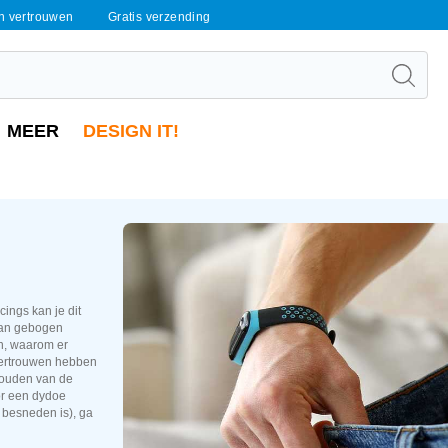
en vertrouwen
Gratis verzending
MEER
DESIGN IT!
cings kan je dit
 van gebogen
en, waarom er
fvertrouwen hebben
 houden van de
or een dydoe
t besneden is), ga