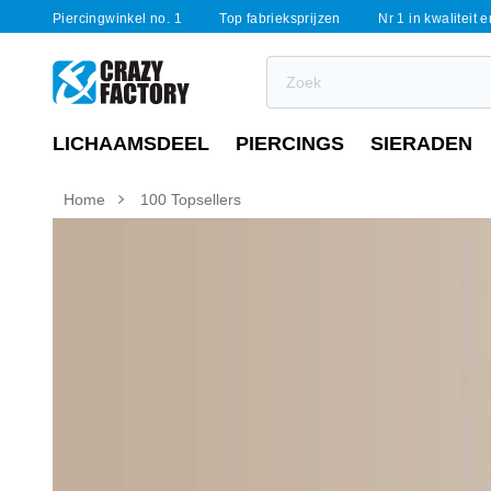
Piercingwinkel no. 1
Top fabrieksprijzen
Nr 1 in kwaliteit 
LICHAAMSDEEL
PIERCINGS
SIERADEN
Home
100 Topsellers