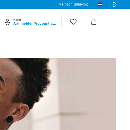
Metrisch (mm/cm)
Hallo!
Aanmelden/Account aanmaken