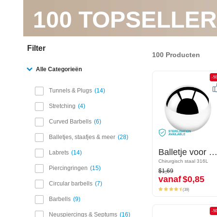
100 TOPSELLE
Filter
100 Producten
Alle Categorieën
-50%
-5
Tunnels & Plugs
14
Stretching
4
Curved Barbells
6
Balletjes, staafjes & meer
28
Balletje voor pinnen met schroefdraad (chirurgisch staal, zilver, glanzende afwerking)
Balletje voor pinnen met schroefdraad (chirurgisch staal, zilver, glanzende afwerki
Labrets
14
Chirurgisch staal 316L
Chirurgisch staal 316L
$1,69
Piercingringen
15
$1,69
vanaf
$0,85
vanaf
$0,85
Circular barbells
7
(39)
(39)
Barbells
9
-50%
-5
Neuspiercings & Septums
16