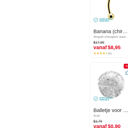
Banana (chirurgisch staal, goud, glanzende afwerking)
Banana (chirurgisch staal, goud, glanzende afwerking)
Verguld chirurgisch staal 316L
Verguld chirurgisch staal 31
$17,90
$17,90
vanaf
$8,95
vanaf
$8,95
(52)
(52)
-50%
-5
Balletje voor pinnen met schroefdraad (acryl, verschillende kleuren) met glitter
Balletje voor pinnen met schroefdraad (acryl, verschillende kleuren) met glit
Acryl
Acryl
$1,79
$1,79
vanaf
$0,90
vanaf
$0,90