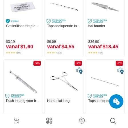
Gesteriliseerde piercingnaald
Taps toelopende insteekpin
bal houder
$3,19
$9,09
$36,90
vanaf
$1,60
vanaf
$4,55
vanaf
$18,45
(54)
(28)
(8)
-50%
-50%
-50%
Push in tang voor balletjes
Hemostat tang
Taps toelopende insteekpin met Schroefdraad
$45,90
$38,90
$20,90
vanaf
$22,95
$19,45
vanaf
$10,45
(19)
(9)
(8)