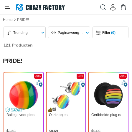
Home
PRIDE!
Trending
Paginaweergave
Filter
(0)
121 Producten
PRIDE!
-50%
-50%
-50%
Balletje voor pinnen met schroefdraad (acryl) met regenboogkleuren
Oorknopjes
Geribbelde plug (siliconen, zwart) met regenboog-motief
$3,69
$8,69
$9,09