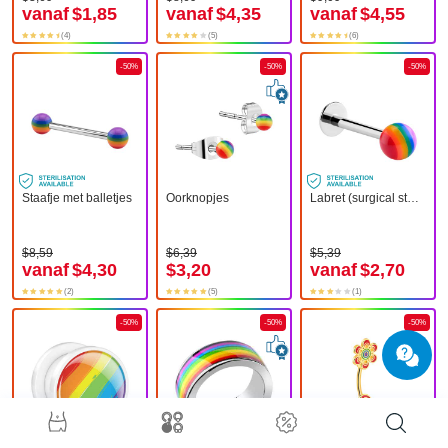
vanaf
$1,85
vanaf
$4,35
vanaf
$4,55
(4)
(5)
(6)
-50%
-50%
-50%
Staafje met balletjes
Oorknopjes
Labret (surgical steel, silver, shiny finish) met Balletje
$8,59
$6,39
$5,39
vanaf
$4,30
$3,20
vanaf
$2,70
(2)
(5)
(1)
-50%
-50%
-50%