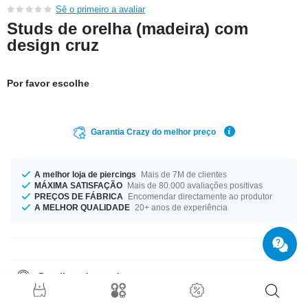
Sê o primeiro a avaliar
Studs de orelha (madeira) com
design cruz
Por favor escolhe
Garantia Crazy do melhor preço
A melhor loja de piercings
Mais de 7M de clientes
MÁXIMA SATISFAÇÃO
Mais de 80.000 avaliações positivas
PREÇOS DE FÁBRICA
Encomendar directamente ao produtor
A MELHOR QUALIDADE
20+ anos de experiência
Detalhes do produto
Este produto está disponível em 15 mm de diâmetro. Faia? Mogno? Qual
o teu estilo? Compra já o teu antes que o stock se esgote!