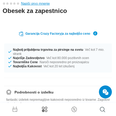
Napiši prvo mnenje
Obesek za zapestnico
Garancija Crazy Factoryja za najboljšo ceno
Najbolj priljubljena trgovina za pirsinge na svetu
Več kot 7 mio.
strank
Najvišje Zadovoljstvo
Več kot 80.000 pozitivnih ocen
Tovarniške Cene
Naroči neposredno pri proizvajalcu
Najboljša Kakovost
Več kot 20 let izkušenj
Podrobnosti o izdelku
fantastic izdelek nepremagljive kakovosti neposredno iz tovarne. Zagotovi
si svojega!