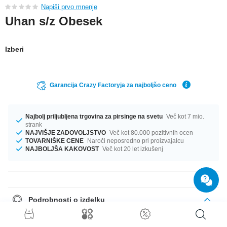
Napiši prvo mnenje
Uhan s/z Obesek
Izberi
Garancija Crazy Factoryja za najboljšo ceno
Najbolj priljubljena trgovina za pirsinge na svetu
Več kot 7 mio.
strank
NAJVIŠJE ZADOVOLJSTVO
Več kot 80.000 pozitivnih ocen
TOVARNIŠKE CENE
Naroči neposredno pri proizvajalcu
NAJBOLJŠA KAKOVOST
Več kot 20 let izkušenj
Podrobnosti o izdelku
This item is waiting for you in a 1.2 mm gauge. The perfect companion for
every occasion... available in a diameter of 8 mm. The stone in this item