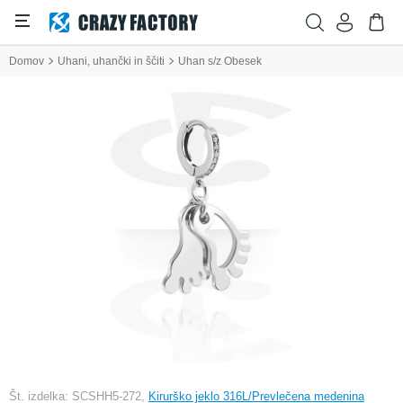
Domov
Uhani, uhančki in ščiti
Uhan s/z Obesek
Št. izdelka: SCSHH5-272,
Kirurško jeklo 316L/Prevlečena medenina