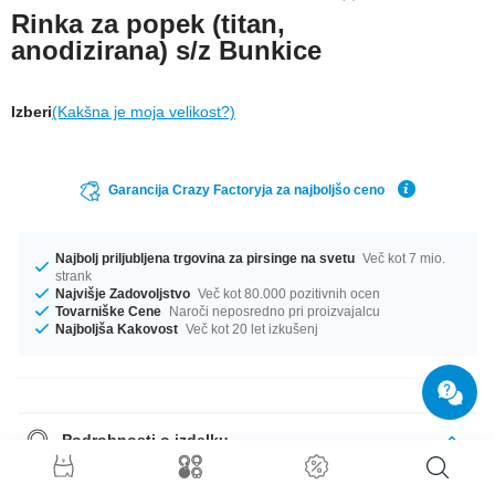
Rinka za popek (titan,
anodizirana) s/z Bunkice
Izberi
(Kakšna je moja velikost?)
Garancija Crazy Factoryja za najboljšo ceno
Najbolj priljubljena trgovina za pirsinge na svetu
Več kot 7 mio.
strank
Najvišje Zadovoljstvo
Več kot 80.000 pozitivnih ocen
Tovarniške Cene
Naroči neposredno pri proizvajalcu
Najboljša Kakovost
Več kot 20 let izkušenj
Podrobnosti o izdelku
Na voljo v profilu 1.6 mm. Premeri od 6 mm do 14 mm so na zalogi.
Barvna paleta je pestra in vključuje barvi, kot sta Blue in Turqoise. sleek